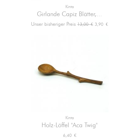
Kinta
Girlande Capiz Blätter,...
Verkaufspreis
Preis
Unser bisheriger Preis
3,90 €
13,00 €
Kinta
Holz-Löffel "Aca Twig"
Preis
6,40 €