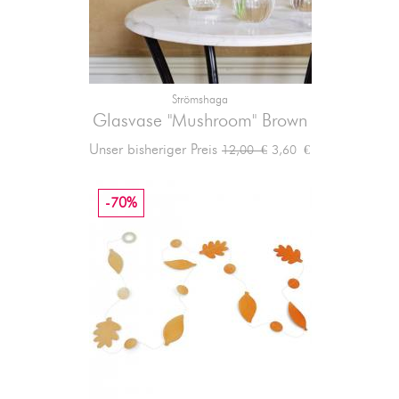
Strömshaga
Glasvase "Mushroom" Brown
Verkaufspreis
Preis
Unser bisheriger Preis
3,60 €
12,00 €
-70%