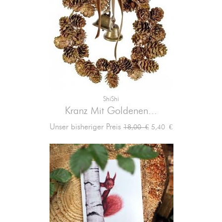
ShiShi
Kranz Mit Goldenen...
Verkaufspreis
Preis
Unser bisheriger Preis
5,40 €
18,00 €