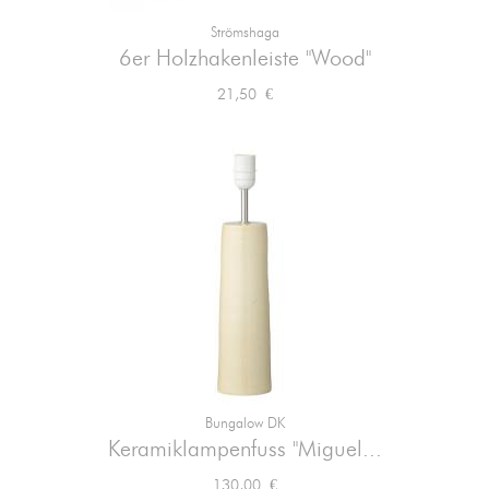
Strömshaga
6er Holzhakenleiste "Wood"
Preis
21,50 €
Bungalow DK
Keramiklampenfuss "Miguel...
Preis
130,00 €