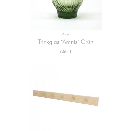
Kinta
Trinkglas "Amnis" Grün
Preis
9,50 €