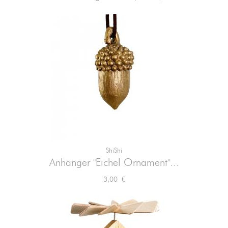
ShiShi
Anhänger "Eichel Ornament"...
Preis
3,00 €