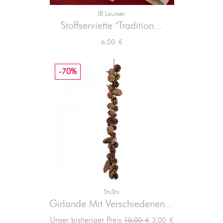
IB Laursen
Stoffserviette "Tradition...
Preis
6,00 €
-70%
ShiShi
Girlande Mit Verschiedenen...
Verkaufspreis
Preis
Unser bisheriger Preis
3,00 €
10,00 €