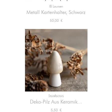
IB Laursen
Metall Kartenhalter, Schwarz
Preis
50,00 €
Storefactory
Deko-Pilz Aus Keramik...
Preis
5,50 €