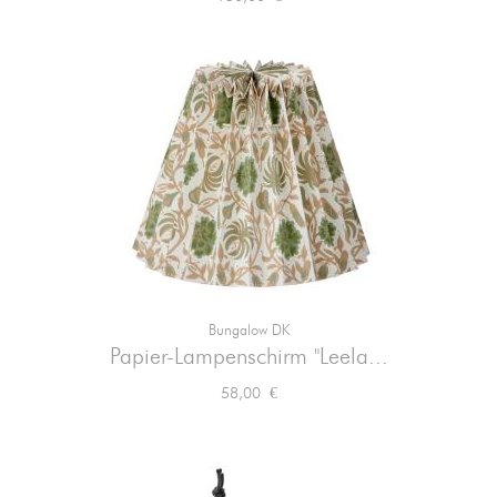
Bungalow DK
Papier-Lampenschirm "Leela...
Preis
58,00 €