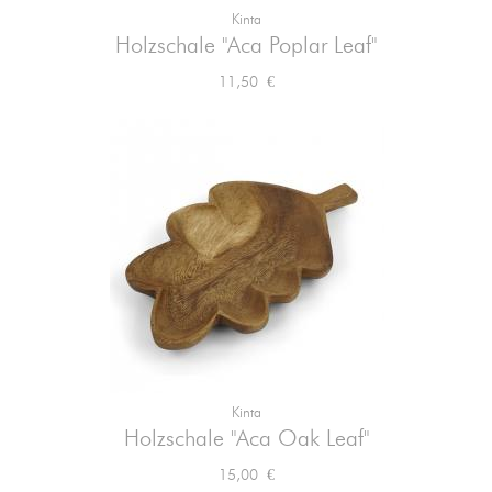
Kinta
Holzschale "Aca Poplar Leaf"
Preis
11,50 €
Kinta
Holzschale "Aca Oak Leaf"
Preis
15,00 €