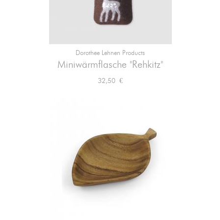
Dorothee Lehnen Products
Miniwärmflasche "Rehkitz"
Preis
32,50 €