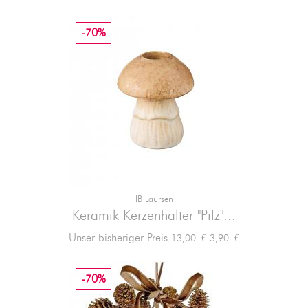
-70%
IB Laursen
Keramik Kerzenhalter "Pilz"...
Verkaufspreis
Preis
Unser bisheriger Preis
3,90 €
13,00 €
-70%