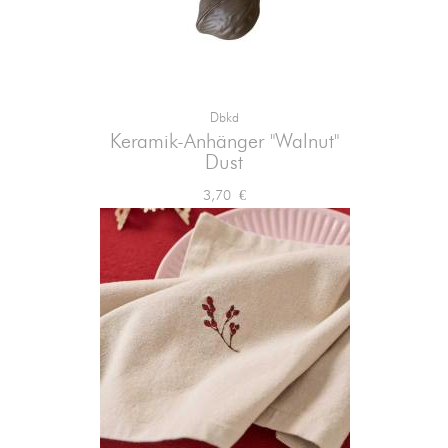
Dbkd
Keramik-Anhänger "Walnut"
Dust
Preis
3,70 €