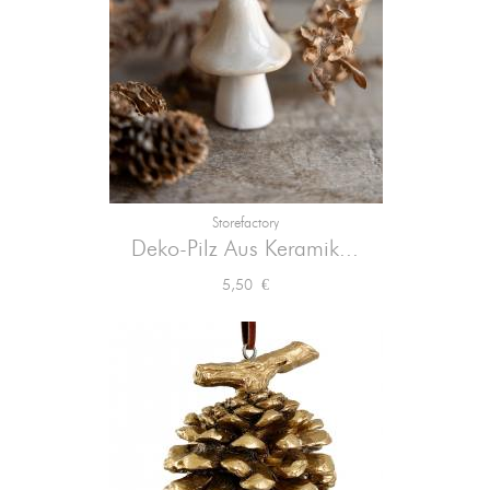
Storefactory
Deko-Pilz Aus Keramik...
Preis
5,50 €