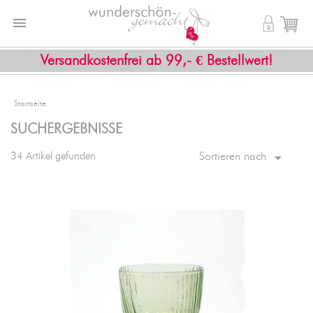


shopping_cart
Versandkostenfrei ab 99,- € Bestellwert!
Startseite
SUCHERGEBNISSE

34 Artikel gefunden
Sortieren nach