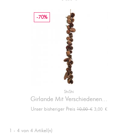
-70%
ShiShi
Girlande Mit Verschiedenen...
Verkaufspreis
Preis
Unser bisheriger Preis
3,00 €
10,00 €
1 - 4 von 4 Artikel(n)