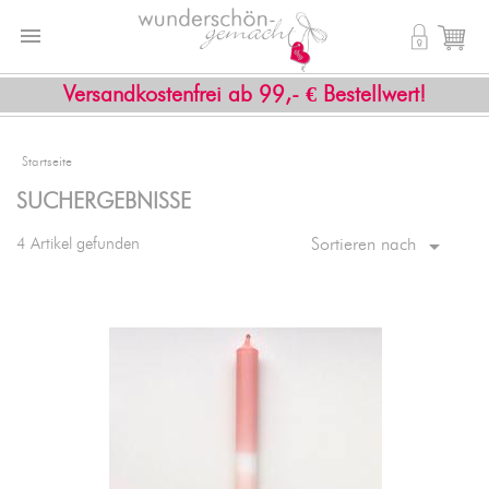


shopping_cart
Versandkostenfrei ab 99,- € Bestellwert!
Startseite
SUCHERGEBNISSE

4 Artikel gefunden
Sortieren nach