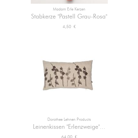
Madam Erle Kerzen
Stabkerze "Pastell Grau-Rosa"
Preis
4,50 €
Dorothee Lehnen Products
Leinenkissen "Erlenzweige"...
Preis
64,00 €