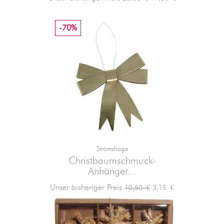
-70%
Strömshaga
Christbaumschmuck-
Anhänger...
Verkaufspreis
Preis
Unser bisheriger Preis
3,15 €
10,50 €