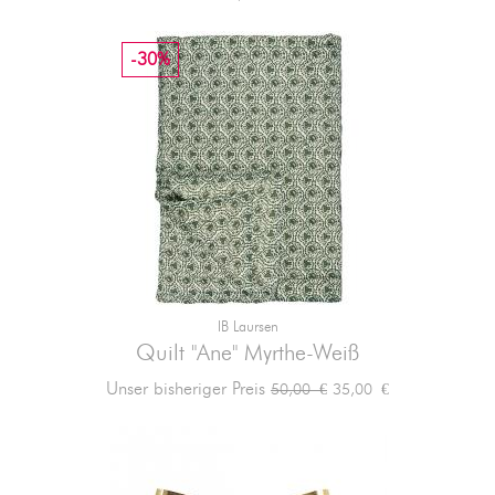
-30%
IB Laursen
Quilt "Ane" Myrthe-Weiß
Verkaufspreis
Preis
Unser bisheriger Preis
35,00 €
50,00 €