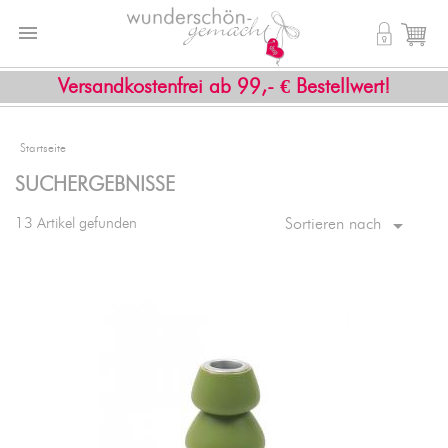


shopping_cart
Versandkostenfrei ab 99,- € Bestellwert!
Startseite
SUCHERGEBNISSE

13 Artikel gefunden
Sortieren nach