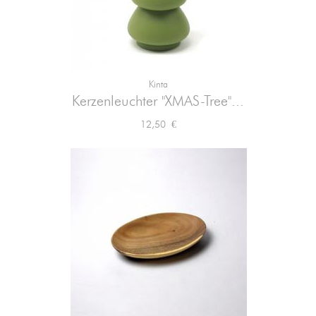
Kinta
Kerzenleuchter "XMAS-Tree"...
Preis
12,50 €