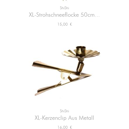
ShiShi
XL-Strohschneeflocke 50cm...
Preis
15,00 €
ShiShi
XL-Kerzenclip Aus Metall
Preis
16,00 €