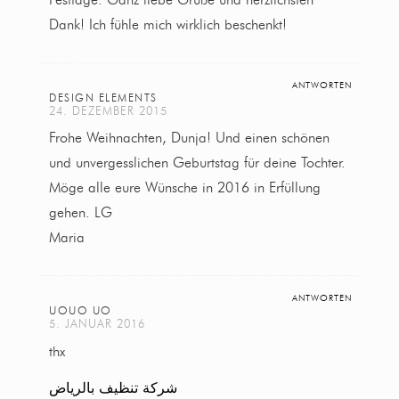
Festtage. Ganz liebe Grüße und herzlichsten
Dank! Ich fühle mich wirklich beschenkt!
ANTWORTEN
DESIGN ELEMENTS
24. DEZEMBER 2015
Frohe Weihnachten, Dunja! Und einen schönen
und unvergesslichen Geburtstag für deine Tochter.
Möge alle eure Wünsche in 2016 in Erfüllung
gehen. LG
Maria
ANTWORTEN
UOUO UO
5. JANUAR 2016
thx
شركة تنظيف بالرياض