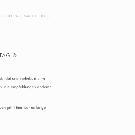
RSCHOEN-GEMACHT SHOP
TAG &
ildet und verlinkt, die im
n. die empfehlungen anderer
uen jahr! hier war es lange