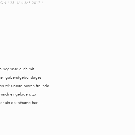
ION
25. JANUAR 2017
ch begrüsse euch mit
heiligabendgeburtstages
ben wir unsere besten freunde
runch eingeladen. zu
eder ein dekothema her….