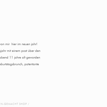
von mir hier im neuen jahr!
logjahr mit einem post über den
igabend 11 jahre alt geworden
eburtstagsbrunch, patentante
N-GEMACHT SHOP