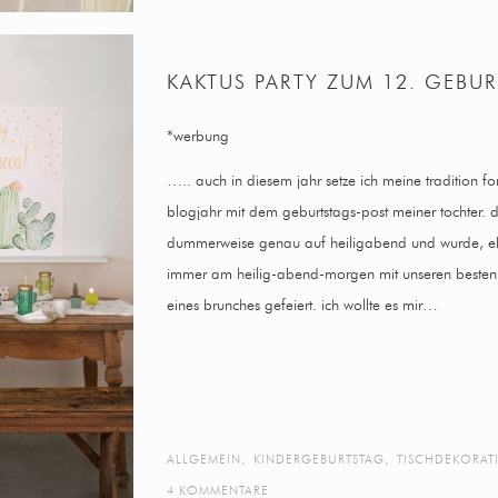
KAKTUS PARTY ZUM 12. GEBU
*werbung
….. auch in diesem jahr setze ich meine tradition f
blogjahr mit dem geburtstags-post meiner tochter. 
dummerweise genau auf heiligabend und wurde, eben
immer am heilig-abend-morgen mit unseren besten
eines brunches gefeiert. ich wollte es mir…
ALLGEMEIN
,
KINDERGEBURTSTAG
,
TISCHDEKORAT
4 KOMMENTARE