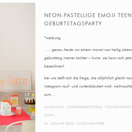
NEON-PASTELLIGE EMOJI TEE
GEBURTSTAGSPARTY
*werbung
….. genau heute vor einem monat war heilig aben
geburtstag meiner tochter – hurra: sie kann sich jetzt 
bezeichnen!
bei uns stellt sich die frage, die alljährlich gleich
instagram rauf- und runterdiskutiert wird: weihnacht
zum…
ALLGEMEIN
,
KINDERGEBURTSTAG
,
TISCHDEKORAT
SHOP
24. JANUAR 2020
0 KOMMENTARE