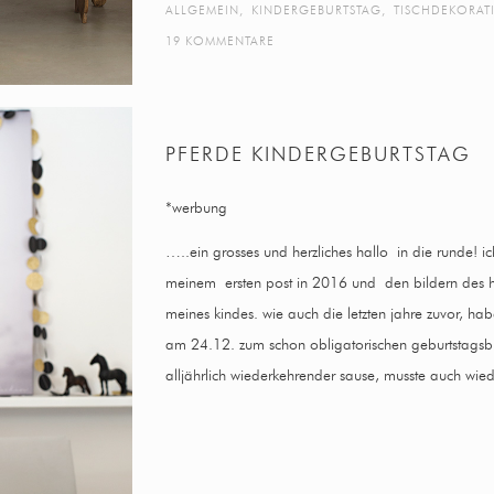
ALLGEMEIN
,
KINDERGEBURTSTAG
,
TISCHDEKORAT
19 KOMMENTARE
PFERDE KINDERGEBURTSTAG
*werbung
…..ein grosses und herzliches hallo in die runde! i
meinem ersten post in 2016 und den bildern des 
meines kindes. wie auch die letzten jahre zuvor, ha
am 24.12. zum schon obligatorischen geburtstagsb
alljährlich wiederkehrender sause, musste auch wi