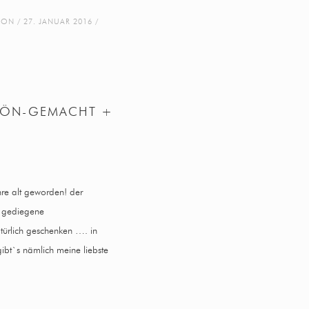
ION
27. JANUAR 2016
HÖN-GEMACHT +
hre alt geworden! der
e gediegene
atürlich geschenken …. in
gibt`s nämlich meine liebste