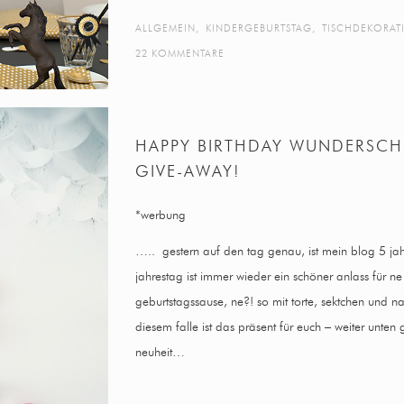
ALLGEMEIN
,
KINDERGEBURTSTAG
,
TISCHDEKORAT
22 KOMMENTARE
HAPPY BIRTHDAY WUNDERSC
GIVE-AWAY!
*werbung
….. gestern auf den tag genau, ist mein blog 5 ja
jahrestag ist immer wieder ein schöner anlass für n
geburtstagssause, ne?! so mit torte, sektchen und n
diesem falle ist das präsent für euch – weiter unten 
neuheit…