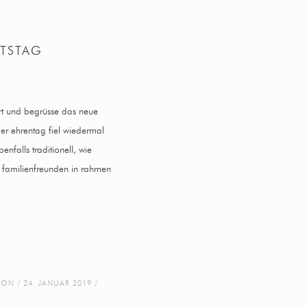
RTSTAG
ort und begrüsse das neue
der ehrentag fiel wiedermal
falls traditionell, wie
 familienfreunden in rahmen
ION
24. JANUAR 2019