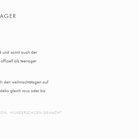
NAGER
d und somit auch der
offiziell als teenager
 nach den weihnachtstagen auf
sdeko gleich raus oder bis
ION
,
WUNDERSCHOEN-GEMACHT