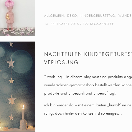
ALLGEMEIN
,
DEKO
,
KINDERGEBURTSTAG
,
WUNDE
16. SEPTEMBER 2015
127 KOMMENTARE
NACHTEULEN KINDERGEBURTS
VERLOSUNG
* werbung – in diesem blogpost sind produkte abgeb
wunderschoen-gemacht shop bestellt werden könne
produkte sind unbezahlt und unbeauftragt.
ich bin wieder da – mit einem lauten „hurra!“ im ne
ruhig, doch hinter den kulissen ist so einiges…