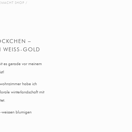
EMACHT SHOP
ÖCKCHEN –
N WEISS-GOLD
eit es gerade vor meinem
st!
em wohnzimmer habe ich
lorale winterlandschaft mit
tet.
d-weissen blumigen