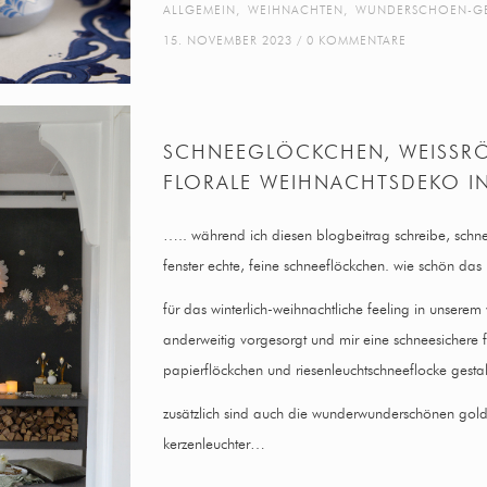
ALLGEMEIN
,
WEIHNACHTEN
,
WUNDERSCHOEN-G
15. NOVEMBER 2023
0 KOMMENTARE
SCHNEEGLÖCKCHEN, WEISSR
FLORALE WEIHNACHTSDEKO I
….. während ich diesen blogbeitrag schreibe, schn
fenster echte, feine schneeflöckchen. wie schön das i
für das winterlich-weihnachtliche feeling in unser
anderweitig vorgesorgt und mir eine schneesichere f
papierflöckchen und riesenleuchtschneeflocke gestal
zusätzlich sind auch die wunderwunderschönen gol
kerzenleuchter…