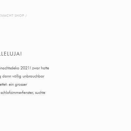
EMACHT SHOP
LELUJA!
hnachtsdeko 2021! zwar hatte
ng dann völlig unbrauchbar
ttet: ein grosser
chlafzimmerfenster, suchte