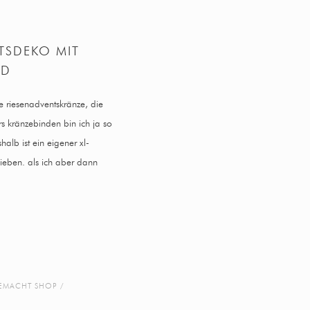
TSDEKO MIT
LD
e riesenadventskränze, die
rs kränzebinden bin ich ja so
halb ist ein eigener xl-
ieben. als ich aber dann
EMACHT SHOP