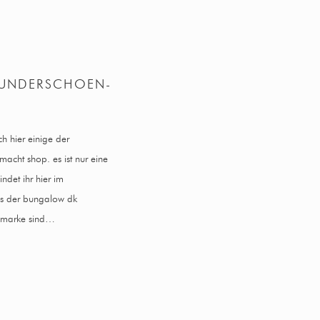
WUNDERSCHOEN-
ch hier einige der
cht shop. es ist nur eine
ndet ihr hier im
us der bungalow dk
n marke sind…