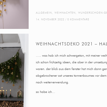
ALLGEMEIN
,
WEIHNACHTEN
,
WUNDERSCHOEN-G
14. NOVEMBER 2022
0 KOMMENTARE
WEIHNACHTSDEKO 2021 – HAL
….. was hab ich mich schwergetan, mit meiner wei
ich schon frühzeitig ideen, die aber in der umsetzu
waren. der blick aus dem fenster hat mich dann gere
abgebrochener ast unseres tannenbaumes vor dem s
nach weiterverwendung.
so habe ich…