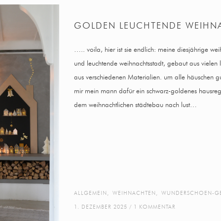
GOLDEN LEUCHTENDE WEIHN
….. voila, hier ist sie endlich: meine diesjährige w
und leuchtende weihnachtsstadt, gebaut aus vielen
aus verschiedenen Materialien. um alle häuschen gu
mir mein mann dafür ein schwarz-goldenes hausreg
dem weihnachtlichen städtebau nach lust…
ALLGEMEIN
,
WEIHNACHTEN
,
WUNDERSCHOEN-G
1. DEZEMBER 2025
1 KOMMENTAR