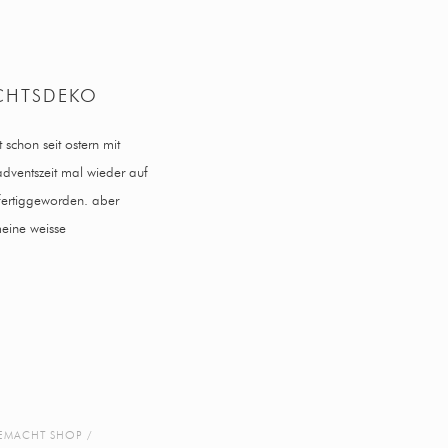
CHTSDEKO
schon seit ostern mit
adventszeit mal wieder auf
 fertiggeworden. aber
meine weisse
EMACHT SHOP