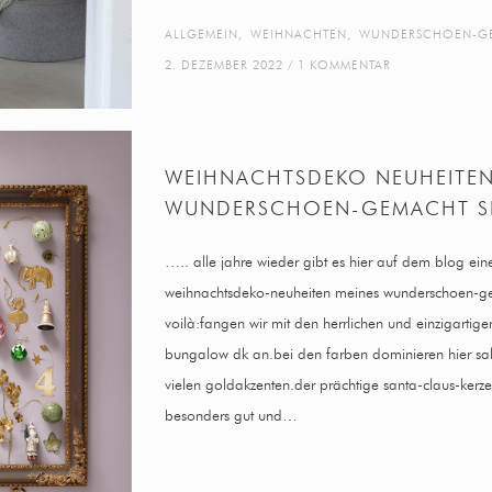
ALLGEMEIN
,
WEIHNACHTEN
,
WUNDERSCHOEN-G
2. DEZEMBER 2022
1 KOMMENTAR
WEIHNACHTSDEKO NEUHEITEN
WUNDERSCHOEN-GEMACHT S
….. alle jahre wieder gibt es hier auf dem blog ein
weihnachtsdeko-neuheiten meines wunderschoen-ge
voilà:fangen wir mit den herrlichen und einzigarti
bungalow dk an.bei den farben dominieren hier sal
vielen goldakzenten.der prächtige santa-claus-kerze
besonders gut und…