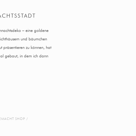
ACHTSSTADT
eihnachtsdeko – eine goldene
 lichthäusern und bäumchen
t präsentieren zu können, hat
al gebaut, in dem ich dann
EMACHT SHOP