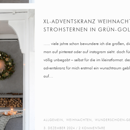
XL-ADVENTSKRANZ WEIHNACH
STROHSTERNEN IN GRÜN-GO
….. viele jahre schon bewundere ich die großen, di
man auf pinterest oder auf instagram sieht. doch fü
völlig unbegabt – selbst für die im kleinstformat. des
adventskranz für mich erstmal ein wunschtraum gebl
auf…
ALLGEMEIN
,
WEIHNACHTEN
,
WUNDERSCHOEN-G
3. DEZEMBER 2024
2 KOMMENTARE