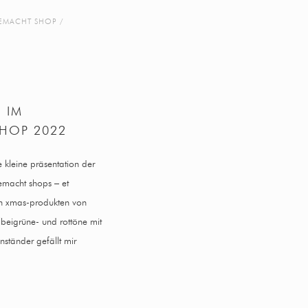
EMACHT SHOP
 IM
HOP 2022
e kleine präsentation der
macht shops – et
gen xmas-produkten von
beigrüne- und rottöne mit
nständer gefällt mir