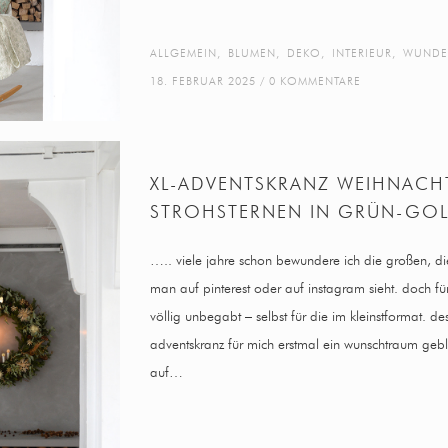
ALLGEMEIN
,
BLUMEN
,
DEKO
,
INTERIEUR
,
WUNDE
18. FEBRUAR 2025
0 KOMMENTARE
XL-ADVENTSKRANZ WEIHNACH
STROHSTERNEN IN GRÜN-GO
….. viele jahre schon bewundere ich die großen, di
man auf pinterest oder auf instagram sieht. doch fü
völlig unbegabt – selbst für die im kleinstformat. des
adventskranz für mich erstmal ein wunschtraum gebl
auf…