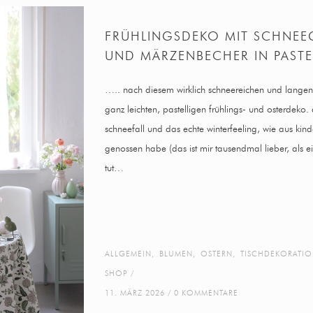
FRÜHLINGSDEKO MIT SCHNE
UND MÄRZENBECHER IN PASTE
….. nach diesem wirklich schneereichen und langen wi
ganz leichten, pastelligen frühlings- und osterdeko
schneefall und das echte winterfeeling, wie aus kind
genossen habe (das ist mir tausendmal lieber, als ei
tut…
ALLGEMEIN
,
BLUMEN
,
OSTERN
,
TISCHDEKORATI
SHOP
11. MÄRZ 2026
0 KOMMENTARE