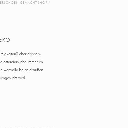
ERSCHOEN-GEMACHT SHOP
EKO
süßigkeiten? eher drinnen,
ie ostereiersuche immer im
die wertvolle beute draußen
eimgesucht wird.