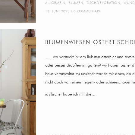
ALLGEMEIN
,
BLUMEN
,
TISCHDEKORATION
,
WUND
13. JUNI 2025
0 KOMMENTARE
BLUMENWIESEN-OSTERTISCHD
….. wo versteckt ihr am liebsten ostereier und oster
oder besser draußen im garten? wir haben bisher d
haus veranstaltet. zu unsicher war es mir doch, ob 
nicht doch von einem regen- oder schneeschauer h
idyllischer habe ich mir die…