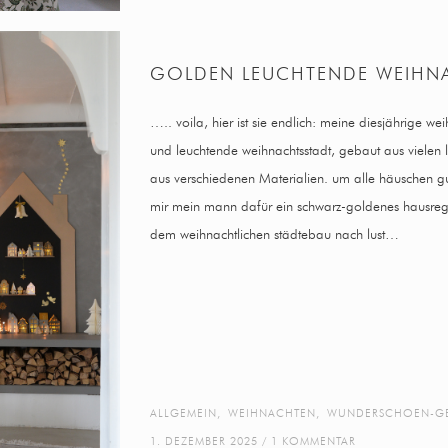
GOLDEN LEUCHTENDE WEIHN
….. voila, hier ist sie endlich: meine diesjährige w
und leuchtende weihnachtsstadt, gebaut aus vielen
aus verschiedenen Materialien. um alle häuschen gu
mir mein mann dafür ein schwarz-goldenes hausreg
dem weihnachtlichen städtebau nach lust…
ALLGEMEIN
,
WEIHNACHTEN
,
WUNDERSCHOEN-G
1. DEZEMBER 2025
1 KOMMENTAR