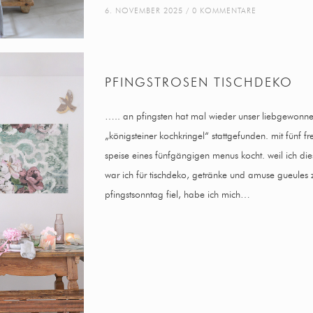
6. NOVEMBER 2025
0 KOMMENTARE
PFINGSTROSEN TISCHDEKO
….. an pfingsten hat mal wieder unser liebgewonne
„königsteiner kochkringel“ stattgefunden. mit fünf f
speise eines fünfgängigen menus kocht. weil ich di
war ich für tischdeko, getränke und amuse gueules z
pfingstsonntag fiel, habe ich mich…