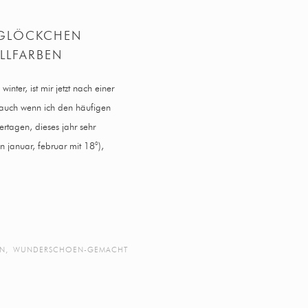
EGLÖCKCHEN
LLFARBEN
nter, ist mir jetzt nach einer
. auch wenn ich den häufigen
ertagen, dieses jahr sehr
n januar, februar mit 18°),
ON
,
WUNDERSCHOEN-GEMACHT