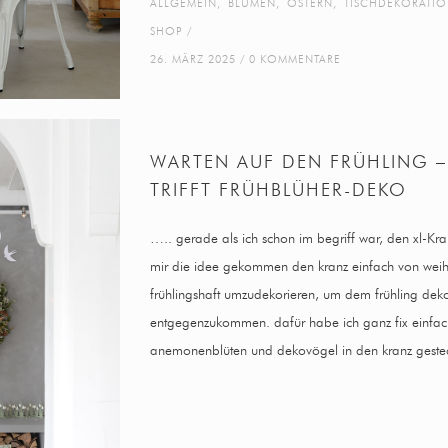
ALLGEMEIN
,
BLUMEN
,
OSTERN
,
TISCHDEKORATI
SHOP
26. MÄRZ 2025
0 KOMMENTARE
WARTEN AUF DEN FRÜHLING –
TRIFFT FRÜHBLÜHER-DEKO
….. gerade als ich schon im begriff war, den xl-Kra
mir die idee gekommen den kranz einfach von weihna
frühlingshaft umzudekorieren, um dem frühling dek
entgegenzukommen. dafür habe ich ganz fix einfach
anemonenblüten und dekovögel in den kranz gestec