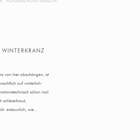
ON
,
WUNDERSCHOEN-GEMACHT
 WINTERKRANZ
nz von hier abzuhängen, ist
chtlich auf winterlich-
orationstechnisch schon mal
 schleierkraut,
kt. erstaunlich, wie…