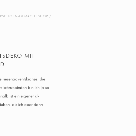
RSCHOEN-GEMACHT SHOP
TSDEKO MIT
LD
e riesenadventskränze, die
rs kränzebinden bin ich ja so
halb ist ein eigener xl-
ieben. als ich aber dann