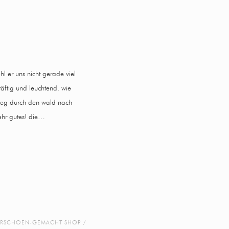
hl er uns nicht gerade viel
räftig und leuchtend. wie
 weg durch den wald nach
sehr gutes! die…
RSCHOEN-GEMACHT SHOP