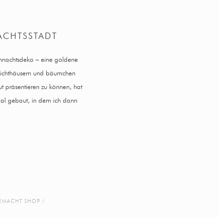
ACHTSSTADT
eihnachtsdeko – eine goldene
 lichthäusern und bäumchen
t präsentieren zu können, hat
al gebaut, in dem ich dann
EMACHT SHOP