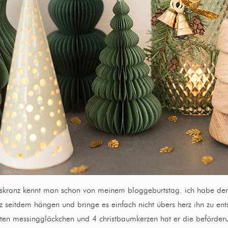
skranz kennt man schon von meinem bloggeburtstag. ich habe de
 seitdem hängen und bringe es einfach nicht übers herz ihn zu ent
ten messingglöckchen und 4 christbaumkerzen hat er die beförde