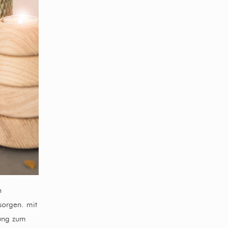
n
sorgen. mit
rung zum