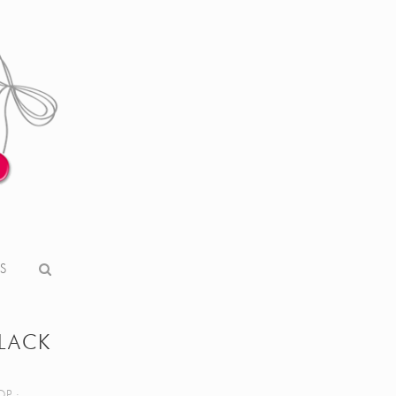
S
LACK
OP