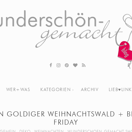
WER+WAS
KATEGORIEN
ARCHIV
LIEB♥LINK
N GOLDIGER WEIHNACHTSWALD + B
FRIDAY
LGEMEIN
,
DEKO
,
WEIHNACHTEN
,
WUNDERSCHOEN-GEMACHT SH