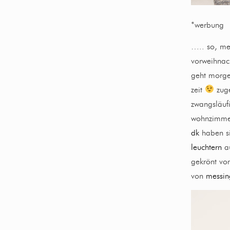
*werbung
….. so, me
vorweihnac
geht morge
zeit
zuge
zwangsläufi
wohnzimmer
dk
haben si
leuchtern
au
gekrönt v
von
messin