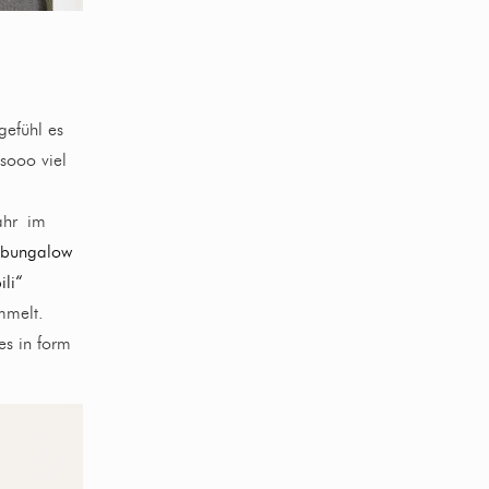
gefühl es
sooo viel
jahr im
 bungalow
ili“
mmelt.
es in form