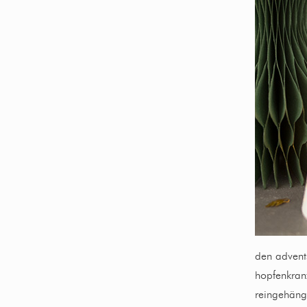
den advent
hopfenkranz
reingehäng