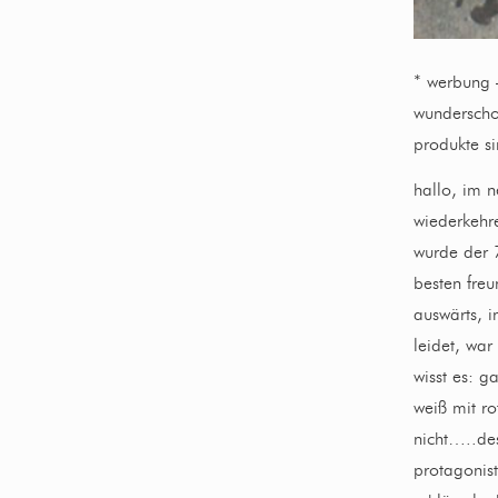
* werbung –
wunderscho
produkte s
hallo, im n
wiederkehr
wurde der 
besten freu
auswärts, i
leidet, war
wisst es: g
weiß mit ro
nicht…..des
protagonis