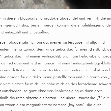
 in diesem blogpost sind produkte abgebildet und verlinkt, die i
en-gemacht shop bestellt werden können. die empfehlungen ande
ind unbezahlt und unbeauftragt.
euen bloggerjahr! ich bin aus meiner winterpause mit alljährlich
endem thema zurück: dem kindergeburtstag für mein
christkind
. ge
7. geburtstag mit einem weihnachtsbrunch am heilig-abendmorge
nden zuhause und jetzt im januar mit einer kindergeburtstags-klette
n einer kletterhalle. da meine tochter leider unter einem akuten de
 ihre ansage für die deko: keine pastellfarben und ein hauch von „c
ar nicht einfach für mich! ich habe mich an das farbschema schwar
t entschieden. so ganz ohne was liebliches ging es dann doch
halb die roten akzente als herzen. und überall taucht die „7“ auf. 
ten waren diese magnetkletterer namens „key pete“, die auch