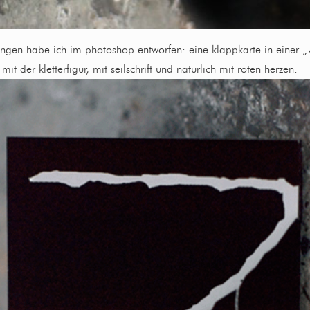
ungen habe ich im photoshop entworfen: eine klappkarte in einer „
mit der kletterfigur, mit seilschrift und natürlich mit roten herzen: