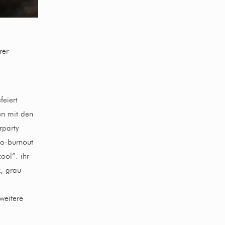
m
rer
feiert
n mit den
rparty
ko-burnout
ool“. ihr
z, grau
weitere