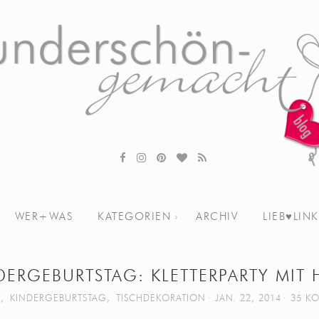
WER+WAS
KATEGORIEN
ARCHIV
LIEB♥LINK
DERGEBURTSTAG: KLETTERPARTY MIT 
N
,
KINDERGEBURTSTAG
,
TISCHDEKORATION
JAN. 22, 2014
35 K