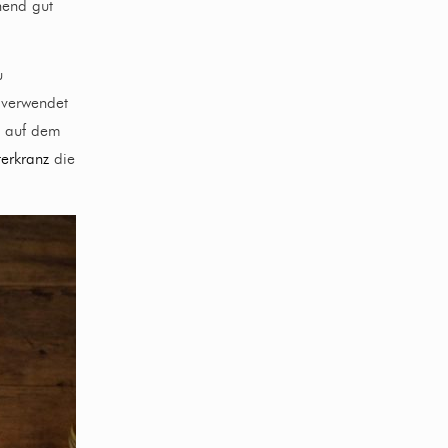
hend gut
u
verwendet
auf dem
terkranz
die