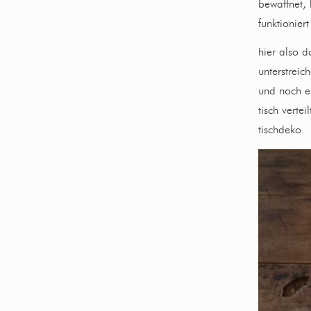
bewaffnet, 
funktionier
hier also d
unterstreic
und noch e
tisch verte
tischdeko.