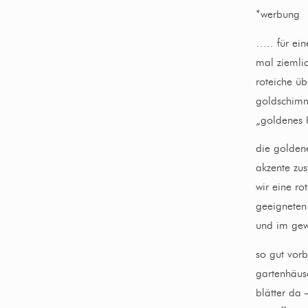
*werbung
….. für ein
mal ziemlic
roteiche ü
goldschimm
„goldenes h
die goldene
akzente zus
wir eine ro
geeigneten 
und im gew
so gut vorb
gartenhäus
blätter da 