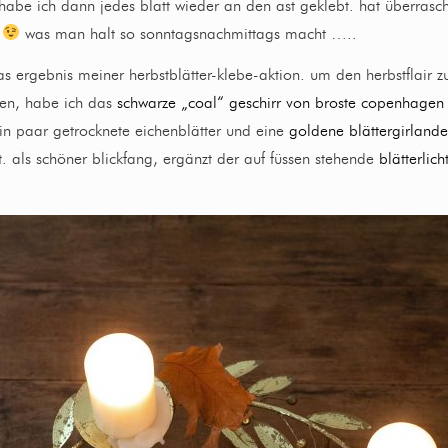
habe ich dann jedes blatt wieder an den ast geklebt. hat überrasc
t
was man halt so sonntagsnachmittags macht …..
as ergebnis meiner herbstblätter-klebe-aktion. um den herbstflair z
hen, habe ich das
schwarze „coal“ geschirr von broste copenhagen
in paar getrocknete eichenblätter und eine
goldene blättergirlande
ilt. als schöner blickfang, ergänzt der auf füssen stehende
blätterlich