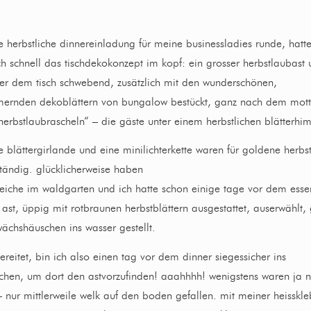
e herbstliche dinnereinladung für meine businessladies runde, hatte
h schnell das tischdekokonzept im kopf: ein grosser herbstlaubast 
ber dem tisch schwebend, zusätzlich mit den wunderschönen,
ernden dekoblättern von bungalow bestückt, ganz nach dem mott
erbstlaubrascheln“ – die gäste unter einem herbstlichen blätterhi
 blättergirlande und eine minilichterkette waren für goldene herbs
tändig. glücklicherweise haben
teiche im waldgarten und ich hatte schon einige tage vor dem esse
ast, üppig mit rotbraunen herbstblättern ausgestattet, auserwählt, 
ächshäuschen ins wasser gestellt.
ereitet, bin ich also einen tag vor dem dinner siegessicher ins
chen, um dort den astvorzufinden! aaahhhh! wenigstens waren ja n
– nur mittlerweile welk auf den boden gefallen. mit meiner heisskle