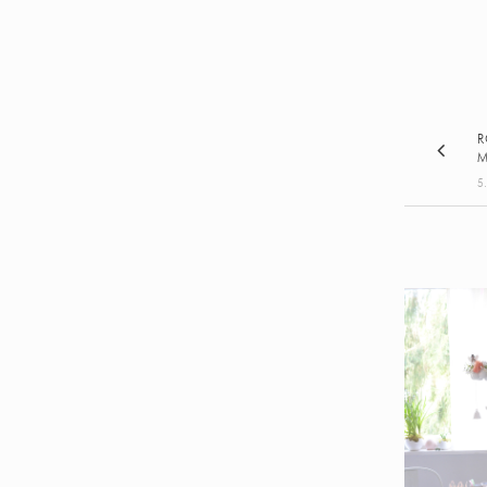
R
M
5