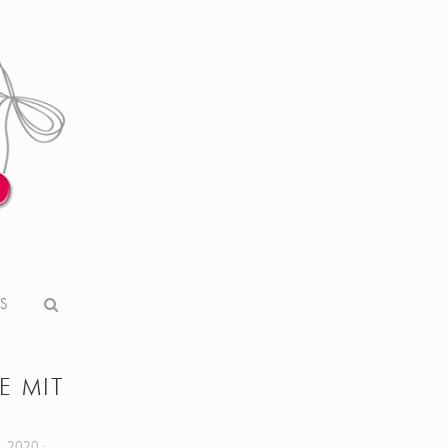
S
E MIT
, 2020