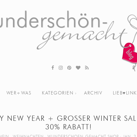
WER+WAS
KATEGORIEN
ARCHIV
LIEB♥LINK
Y NEW YEAR + GROSSER WINTER SAL
30% RABATT!
MEIN
,
WEIHNACHTEN
,
WUNDERSCHOEN-GEMACHT SHOP
JAN. 2