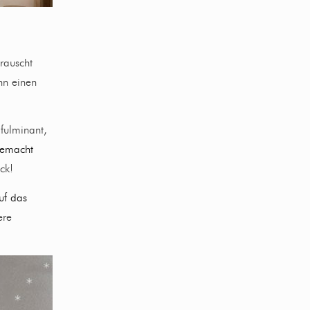
rauscht
nn einen
fulminant,
gemacht
ck!
uf das
ere