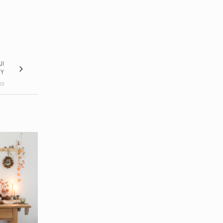
JI
TY
20