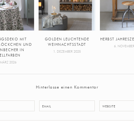
NGSDEKO MIT
GOLDEN LEUCHTENDE
HERBST JAHRESZ
LÖCKCHEN UND
WEIHNACHTSSTADT
6. NOVEMBER
NBECHER IN
1. DEZEMBER 2025
ELLFARBEN
 MÄRZ 2026
Hinterlasse einen Kommentar
EMAIL
WEBSITE