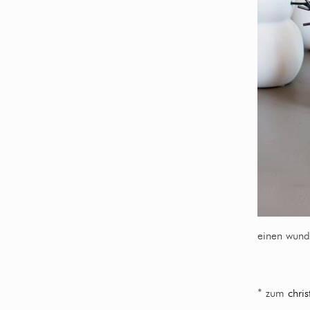
einen wund
* zum
chri