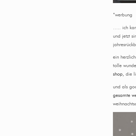
*werbung
….. ich kan
und jetzt s
jahresrückb
ein herzlic
tolle wund
shop
, die 
und als go
gesamte we
weihnachts