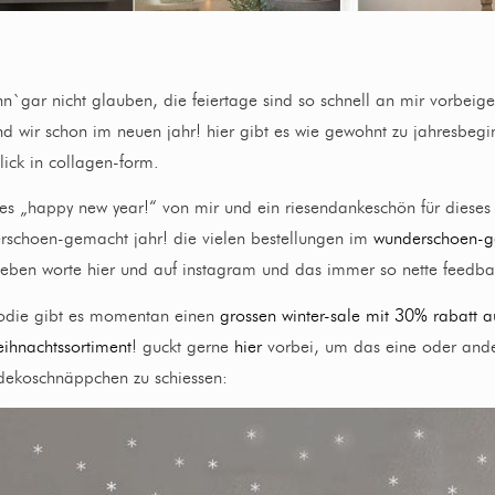
n`gar nicht glauben, die feiertage sind so schnell an mir vorbeige
ind wir schon im neuen jahr! hier gibt es wie gewohnt zu jahresbegi
lick in collagen-form.
hes „happy new year!“ von mir und ein riesendankeschön für dieses 
erschoen-gemacht jahr! die vielen bestellungen im
wunderschoen-
lieben worte hier und auf instagram und das immer so nette feedba
odie gibt es momentan einen
grossen winter-sale mit 30% rabatt a
ihnachtssortiment
! guckt gerne
hier
vorbei, um das eine oder and
dekoschnäppchen zu schiessen: