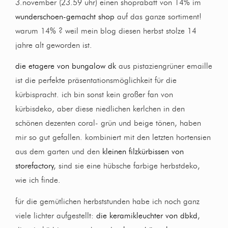
3.november (23.59 uhr) einen shoprabatt von 14% im
wunderschoen-gemacht shop
auf das ganze sortiment!
warum 14% ? weil mein blog diesen herbst stolze 14
jahre alt geworden ist.
die etagere von bungalow dk
aus pistaziengrüner emaille
ist die perfekte präsentationsmöglichkeit für die
kürbispracht. ich bin sonst kein großer fan von
kürbisdeko, aber diese niedlichen kerlchen in den
schönen dezenten coral- grün und beige tönen, haben
mir so gut gefallen. kombiniert mit den letzten hortensien
aus dem garten und den
kleinen filzkürbissen von
storefactory
, sind sie eine hübsche farbige herbstdeko,
wie ich finde.
für die gemütlichen herbststunden habe ich noch ganz
viele lichter aufgestellt:
die keramikleuchter von dbkd
,