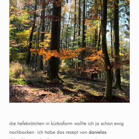
die hefebrötchen in kürbisform wollte ich ja schon ewig
nachbacken. ich habe das rezept von
danielas