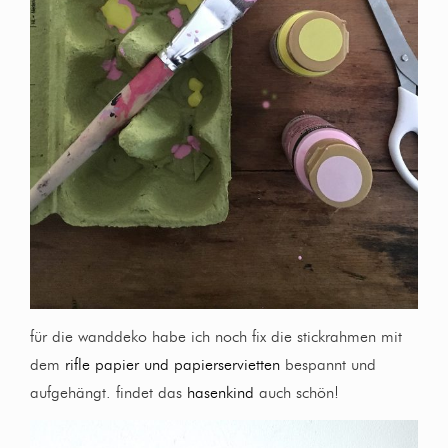
für die wanddeko habe ich noch fix die stickrahmen mit
dem
rifle papier und papierservietten
bespannt und
aufgehängt. findet das
hasenkind
auch schön!