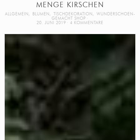
MENGE KIRSCHEN
ALLGEMEIN
,
BLUMEN
,
TISCHDEKORATION
,
WUNDERSCHOEN-
GEMACHT SHOP
20. JUNI 2019
4 KOMMENTARE