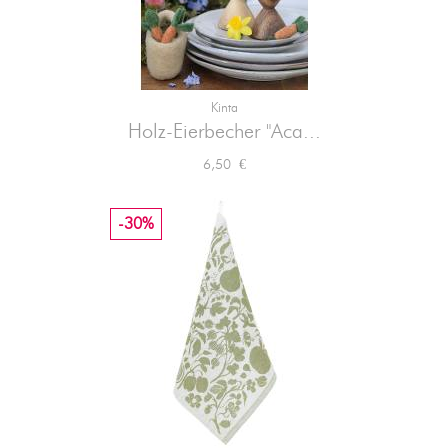
Kinta
Holz-Eierbecher "Aca...
Preis
6,50 €
-30%