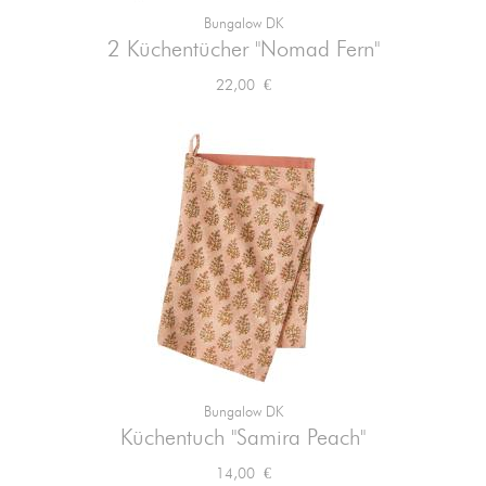
Bungalow DK
2 Küchentücher "Nomad Fern"
Preis
22,00 €
Bungalow DK
Küchentuch "Samira Peach"
Preis
14,00 €