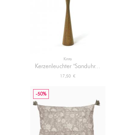
Kinta
Kerzenleuchter "Sanduhr...
Preis
17,50 €
-50%