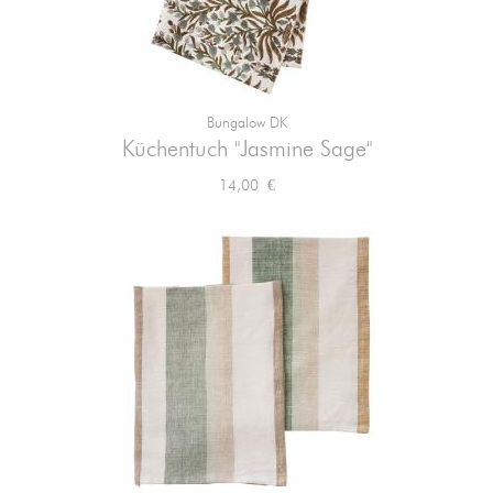
Bungalow DK
Küchentuch "Jasmine Sage"
Preis
14,00 €