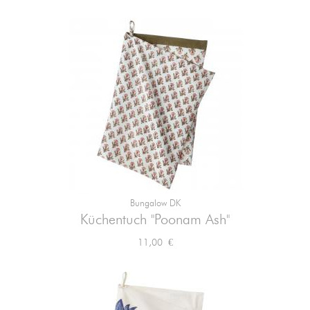
Bungalow DK
Küchentuch "Poonam Ash"
Preis
11,00 €