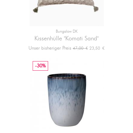
Bungalow DK
Kissenhülle "Komati Sand"
Verkaufspreis
Preis
Unser bisheriger Preis
23,50 €
47,00 €
-30%