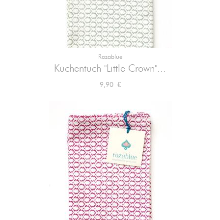
Rozablue
Küchentuch "Little Crown"...
Preis
9,90 €