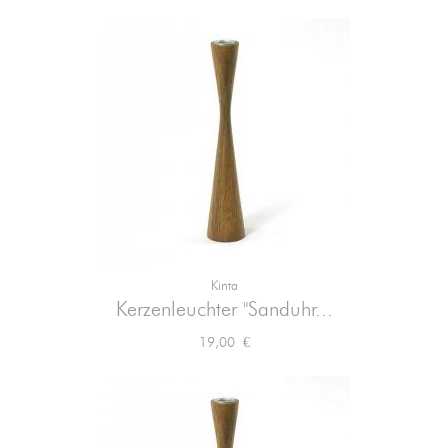
Kinta
Kerzenleuchter "Sanduhr...
Preis
19,00 €