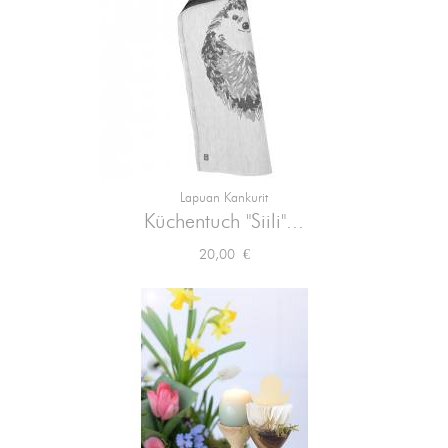
Lapuan Kankurit
Küchentuch "Siili"...
Preis
20,00 €