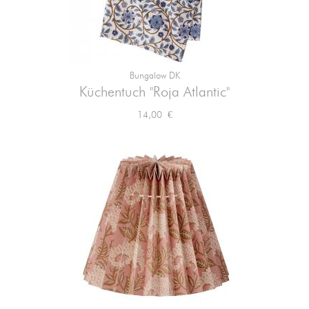
Bungalow DK
Küchentuch "Roja Atlantic"
Preis
14,00 €