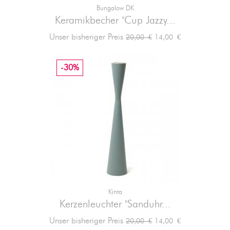
Bungalow DK
Keramikbecher "Cup Jazzy...
Verkaufspreis
Preis
Unser bisheriger Preis
14,00 €
20,00 €
-30%
Kinta
Kerzenleuchter "Sanduhr...
Verkaufspreis
Preis
Unser bisheriger Preis
14,00 €
20,00 €