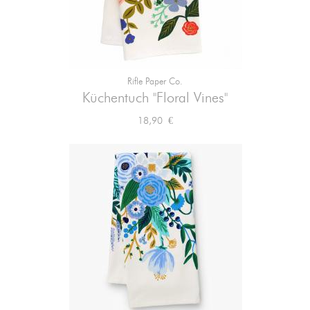
Rifle Paper Co.
Küchentuch "Floral Vines"
Preis
18,90 €