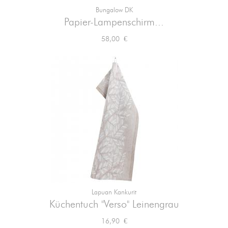
Bungalow DK
Papier-Lampenschirm...
Preis
58,00 €
Lapuan Kankurit
Küchentuch "Verso" Leinengrau
Preis
16,90 €