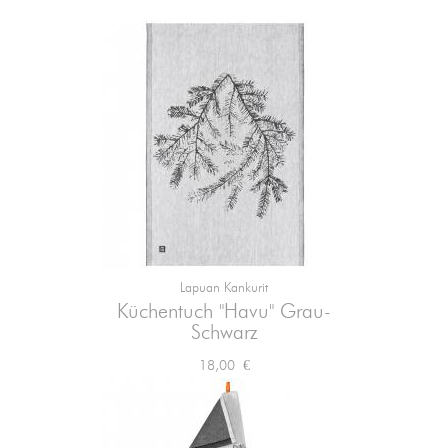
Lapuan Kankurit
Küchentuch "Havu" Grau-
Schwarz
Preis
18,00 €