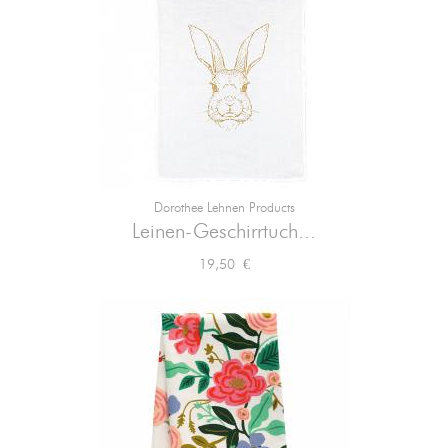
Dorothee Lehnen Products
Leinen-Geschirrtuch...
Preis
19,50 €