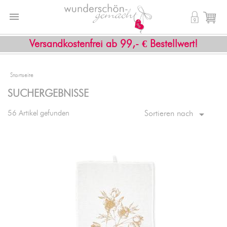


shopping_cart
Versandkostenfrei ab 99,- € Bestellwert!
Startseite
SUCHERGEBNISSE

56 Artikel gefunden
Sortieren nach