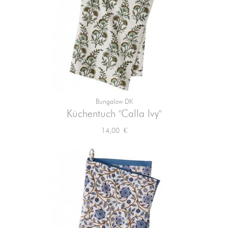
Bungalow DK
Küchentuch "Calla Ivy"
Preis
14,00 €