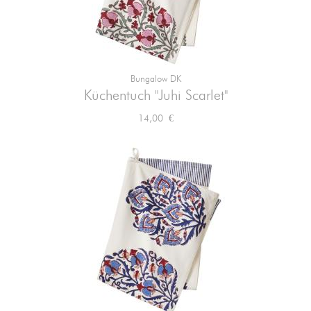
Bungalow DK
Küchentuch "Juhi Scarlet"
Preis
14,00 €