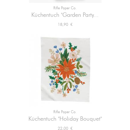
Rifle Paper Co.
Küchentuch "Garden Party...
Preis
18,90 €
Rifle Paper Co.
Küchentuch "Holiday Bouquet"
Preis
22,00 €