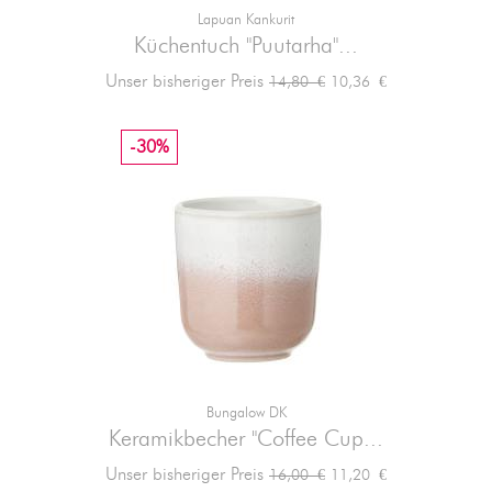
Lapuan Kankurit
Küchentuch "Puutarha"...
Verkaufspreis
Preis
Unser bisheriger Preis
10,36 €
14,80 €
-30%
Bungalow DK
Keramikbecher "Coffee Cup...
Verkaufspreis
Preis
Unser bisheriger Preis
11,20 €
16,00 €