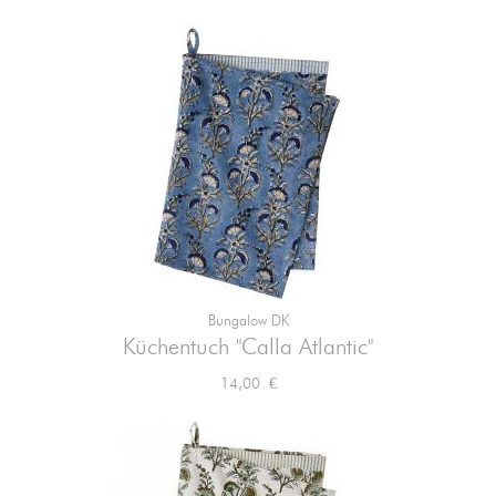
Bungalow DK
Küchentuch "Calla Atlantic"
Preis
14,00 €