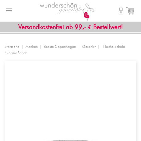


shopping_cart
Versandkostenfrei ab 99,- € Bestellwert!
Startseite
Marken
Broste Copenhagen
Geschirr
Flache Schale
"Nordic Sand"