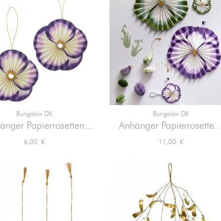
Bungalow DK
Bungalow DK


Vorschau
Vorschau
änger Papierrosetten...
Anhänger Papierrosette..
Preis
Preis
6,00 €
11,00 €