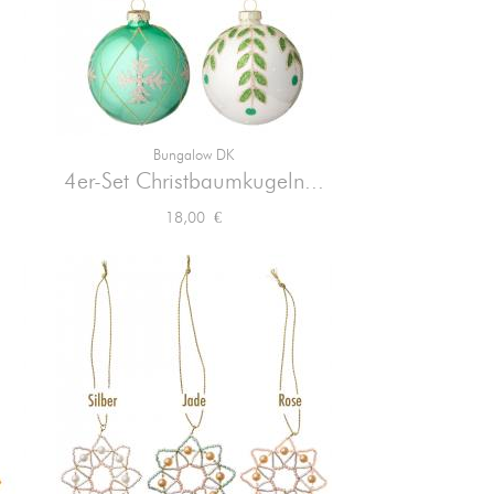
Bungalow DK

Vorschau
4er-Set Christbaumkugeln...
Preis
18,00 €