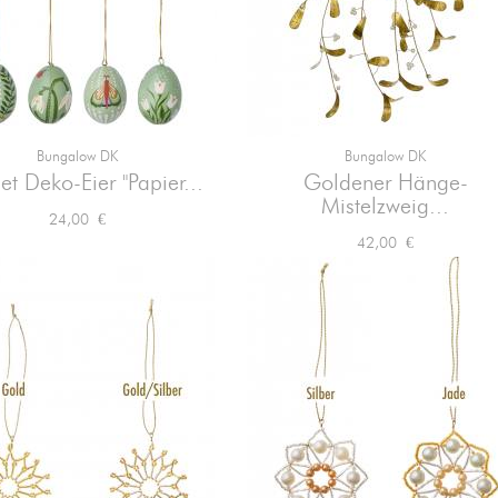
Bungalow DK
Bungalow DK


Vorschau
Vorschau
et Deko-Eier "Papier...
Goldener Hänge-
Mistelzweig...
Preis
24,00 €
Preis
42,00 €