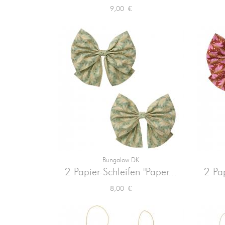
Preis
9,00 €
Bungalow DK

Vorschau
2 Papier-Schleifen "Paper...
2 Pap
Preis
8,00 €