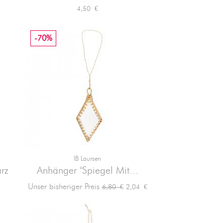
Preis
4,50 €
-70%
IB Laursen

Vorschau
rz
Anhänger "Spiegel Mit...
Verkaufspreis
Preis
Unser bisheriger Preis
2,04 €
6,80 €