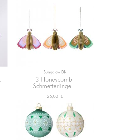
Bungalow DK

Vorschau
.
3 Honeycomb-
Schmetterlinge...
Preis
26,00 €