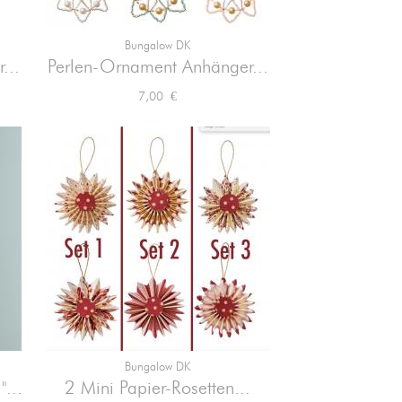
Bungalow DK

Vorschau
...
Perlen-Ornament Anhänger...
Preis
7,00 €
Bungalow DK

Vorschau
...
2 Mini Papier-Rosetten...