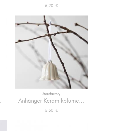
Preis
5,20 €
Storefactory

Vorschau
.
Anhänger Keramikblume...
Preis
5,50 €