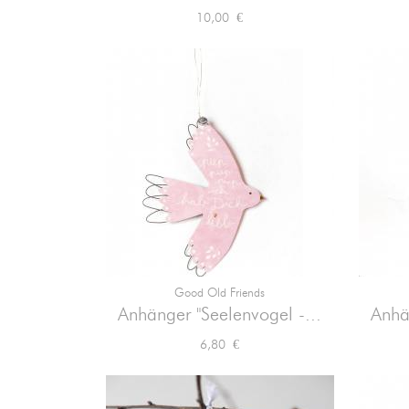
Preis
10,00 €
Good Old Friends

Vorschau
Anhänger "Seelenvogel -...
Anhä
Preis
6,80 €