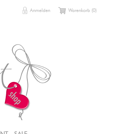

shopping_cart
Anmelden
Warenkorb
(0)