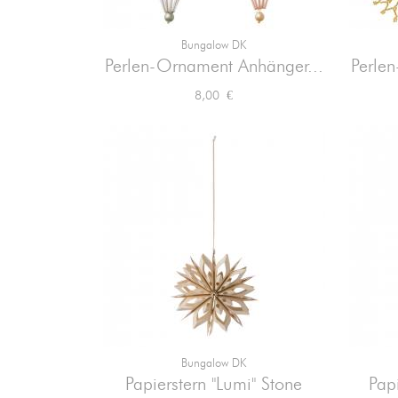
Bungalow DK

Vorschau
Perlen-Ornament Anhänger...
Perle
Preis
8,00 €
Bungalow DK

Vorschau
Papierstern "Lumi" Stone
Papi