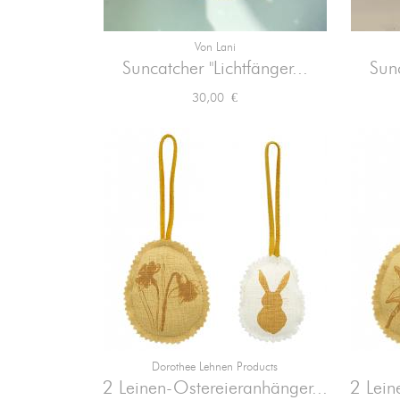
Von Lani

Vorschau
Suncatcher "Lichtfänger...
Sunc
Preis
30,00 €
Dorothee Lehnen Products

Vorschau
2 Leinen-Ostereieranhänger...
2 Lein