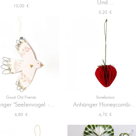
Und...
Preis
10,00 €
Preis
5,20 €
Good Old Friends
Storefactory


Vorschau
Vorschau
nger "Seelenvogel -...
Anhänger Honeycomb-..
Preis
Preis
6,80 €
4,70 €