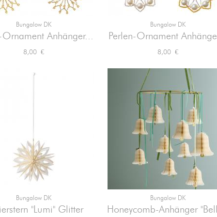
Bungalow DK
Bungalow DK


Vorschau
Vorschau
n-Ornament Anhänger...
Perlen-Ornament Anhänger
Preis
Preis
8,00 €
8,00 €
Bungalow DK
Bungalow DK


Vorschau
Vorschau
erstern "Lumi" Glitter
Honeycomb-Anhänger "Bell"