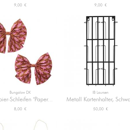
Preis
Preis
9,00 €
9,00 €
Bungalow DK
IB Laursen


Vorschau
Vorschau
ier-Schleifen "Paper...
Metall Kartenhalter, Schwa
Preis
Preis
8,00 €
50,00 €