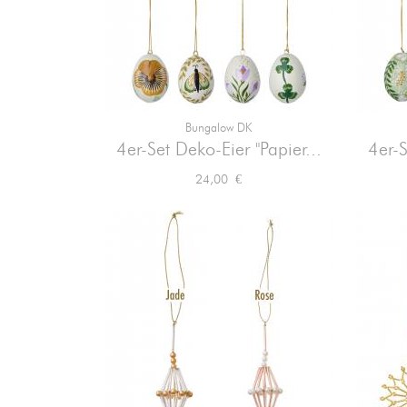
Bungalow DK

Vorschau
4er-Set Deko-Eier "Papier...
4er-S
Preis
24,00 €