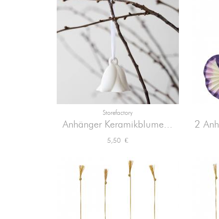
Storefactory

Vorschau
Anhänger Keramikblume...
2 Anh
Preis
5,50 €