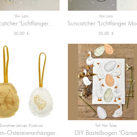
Von Lani
Von Lani


Vorschau
Vorschau
atcher "Lichtfänger...
Suncatcher "Lichtfänger Mo
Preis
Preis
30,00 €
30,00 €
Dorothee Lehnen Products
Tall Hat Tales


Vorschau
Vorschau
en-Ostereieranhänger...
DIY Bastelbogen "Gäns