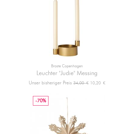
Broste Copenhagen
Leuchter "Judie" Messing
Verkaufspreis
Preis
Unser bisheriger Preis
10,20 €
34,00 €
-70%