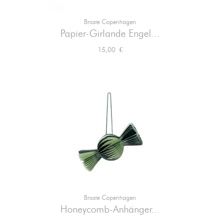
Broste Copenhagen
Papier-Girlande Engel...
Preis
15,00 €
Broste Copenhagen
Honeycomb-Anhänger...