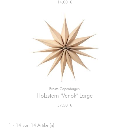
Preis
14,00 €
Broste Copenhagen
Holzstern "Venok" Large
Preis
37,50 €
1 - 14 von 14 Artikel(n)