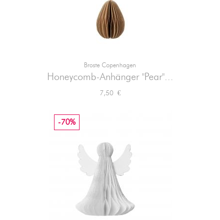
Broste Copenhagen
Honeycomb-Anhänger "Pear"...
Preis
7,50 €
-70%