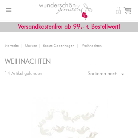


shopping_cart
Versandkostenfrei ab 99,- € Bestellwert!
Startseite
Marken
Broste Copenhagen
Weihnachten
WEIHNACHTEN

14 Artikel gefunden
Sortieren nach