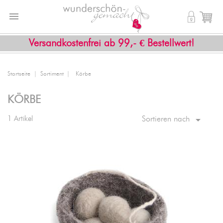


shopping_cart
Versandkostenfrei ab 99,- € Bestellwert!
Startseite
Sortiment
Körbe
KÖRBE

1 Artikel
Sortieren nach