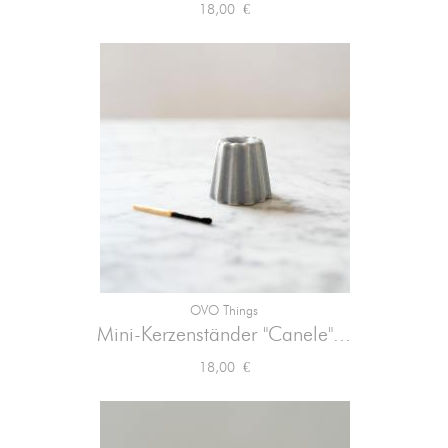
Preis
18,00 €
OVO Things
Mini-Kerzenständer "Canele"...
Preis
18,00 €