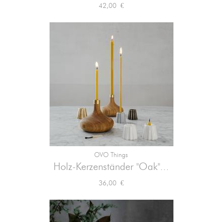
Preis
42,00 €
OVO Things
Holz-Kerzenständer "Oak"...
Preis
36,00 €