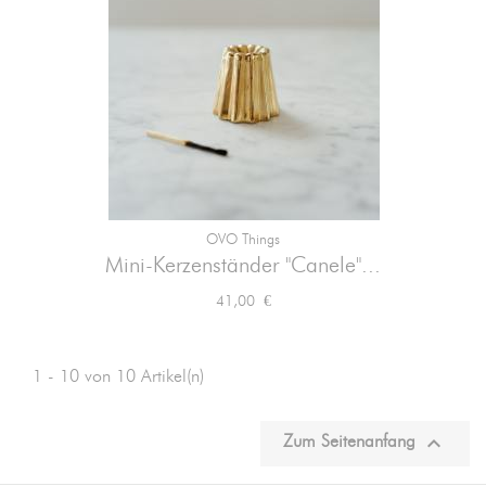
OVO Things
Mini-Kerzenständer "Canele"...
Preis
41,00 €
1 - 10 von 10 Artikel(n)

Zum Seitenanfang