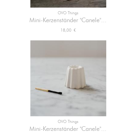
OVO Things
Mini-Kerzenständer "Canele"...
Preis
18,00 €
OVO Things
Mini-Kerzenständer "Canele"...