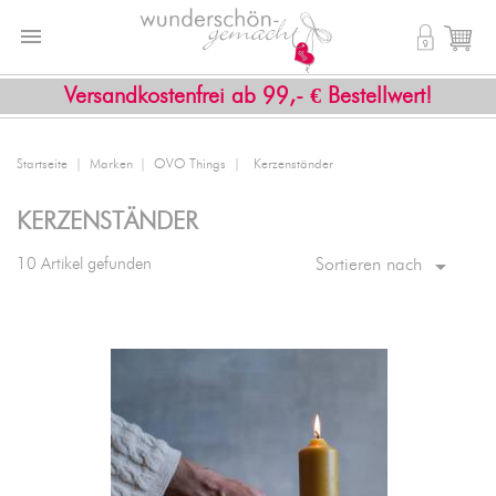


shopping_cart
Versandkostenfrei ab 99,- € Bestellwert!
Startseite
Marken
OVO Things
Kerzenständer
KERZENSTÄNDER

10 Artikel gefunden
Sortieren nach