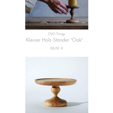
OVO Things
Kleiner Holz-Ständer "Oak"...
Preis
58,00 €