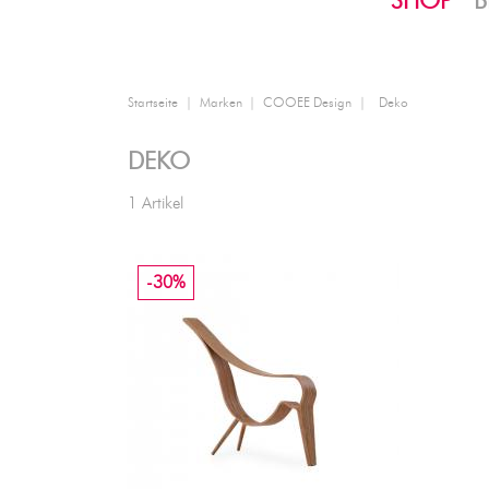
SHOP
B
Startseite
Marken
COOEE Design
Deko
DEKO
1 Artikel
-30%