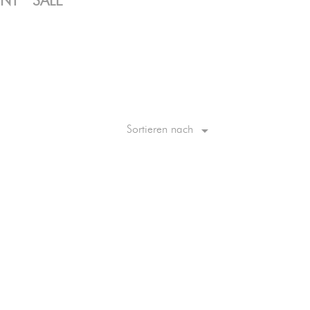
ENT
SALE

Sortieren nach