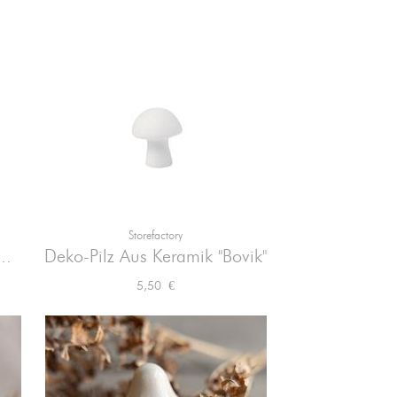
Storefactory

Vorschau
..
Deko-Pilz Aus Keramik "Bovik"
Preis
5,50 €