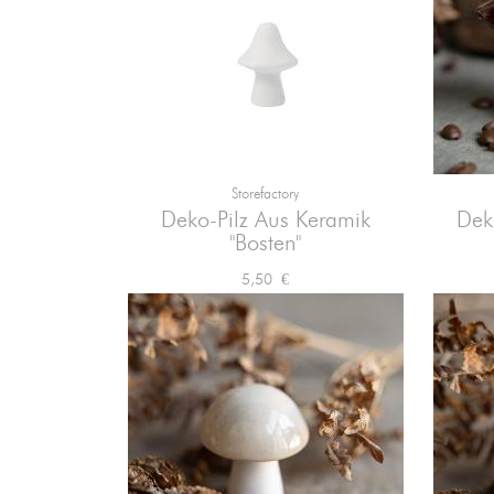
Storefactory

Vorschau
Deko-Pilz Aus Keramik
Dek
"Bosten"
Preis
5,50 €