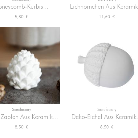


Vorschau
Vorschau
neycomb-Kürbis...
Eichhörnchen Aus Keramik
Preis
Preis
5,80 €
11,50 €
Storefactory
Storefactory


Vorschau
Vorschau
Zapfen Aus Keramik...
Deko-Eichel Aus Keramik.
Preis
Preis
8,50 €
8,50 €