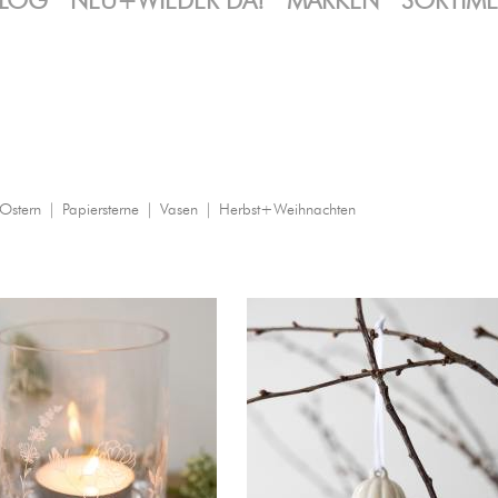
LOG
NEU+WIEDER DA!
MARKEN
SORTIM
Ostern
|
Papiersterne
|
Vasen
|
Herbst+Weihnachten