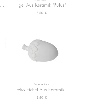

Vorschau
...
Igel Aus Keramik "Rufus"
Preis
8,50 €
Storefactory

Vorschau
..
Deko-Eichel Aus Keramik...
Preis
5,50 €