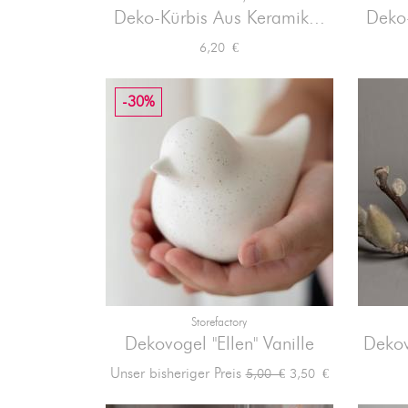

Vorschau
Deko-Kürbis Aus Keramik...
Deko-
Preis
6,20 €
-30%
Storefactory

Vorschau
Dekovogel "Ellen" Vanille
Dekov
Verkaufspreis
Preis
Unser bisheriger Preis
3,50 €
5,00 €