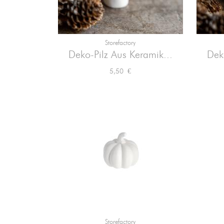
Storefactory

Vorschau
Deko-Pilz Aus Keramik...
Dek
Preis
5,50 €
Storefactory