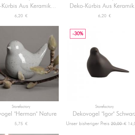


Vorschau
Vorschau
Kürbis Aus Keramik...
Deko-Kürbis Aus Keramik.
Preis
Preis
6,20 €
6,20 €
-30%
Storefactory
Storefactory


Vorschau
Vorschau
ogel "Herman" Nature
Dekovogel "Igor" Schwar
Preis
Verkaufsprei
Prei
Unser bisheriger Preis
5,75 €
14,
20,00 €