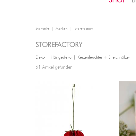
SHOP
B
Startseite
Marken
Storefactory
STOREFACTORY
Deko
|
Hängedeko
|
Kerzenleuchter + Streichhölzer
|
61 Artikel gefunden