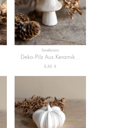
Storefactory

Vorschau
.
Deko-Pilz Aus Keramik...
Preis
5,50 €