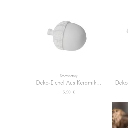
Storefactory

Vorschau
Deko-Eichel Aus Keramik...
Deko-
Preis
5,50 €