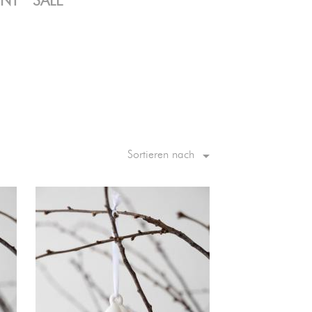
ENT
SALE

Sortieren nach