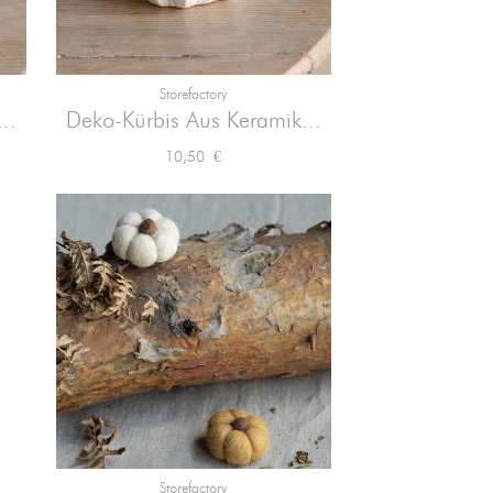
Storefactory

Vorschau
..
Deko-Kürbis Aus Keramik...
Preis
10,50 €
Storefactory