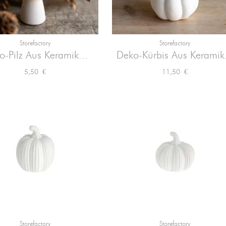
Storefactory
Storefactory


Vorschau
Vorschau
o-Pilz Aus Keramik...
Deko-Kürbis Aus Keramik.
Preis
Preis
5,50 €
11,50 €
Storefactory
Storefactory