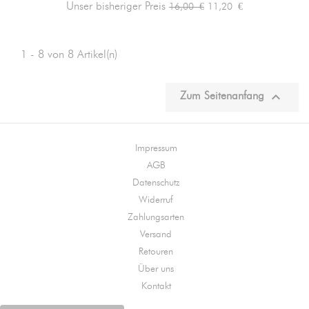
Verkaufspreis
Preis
Unser bisheriger Preis
11,20 €
16,00 €
1 - 8 von 8 Artikel(n)

Zum Seitenanfang
Impressum
AGB
Datenschutz
Widerruf
Zahlungsarten
Versand
Retouren
Über uns
Kontakt