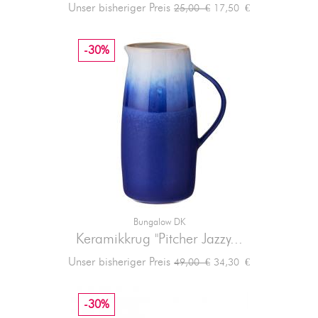
Verkaufspreis
Preis
Unser bisheriger Preis
17,50 €
25,00 €
-30%
Bungalow DK
Keramikkrug "Pitcher Jazzy...
Verkaufspreis
Preis
Unser bisheriger Preis
34,30 €
49,00 €
-30%