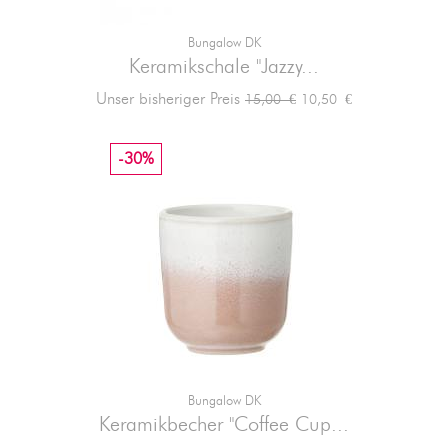
Bungalow DK
Keramikschale "Jazzy...
Verkaufspreis
Preis
Unser bisheriger Preis
10,50 €
15,00 €
-30%
Bungalow DK
Keramikbecher "Coffee Cup...