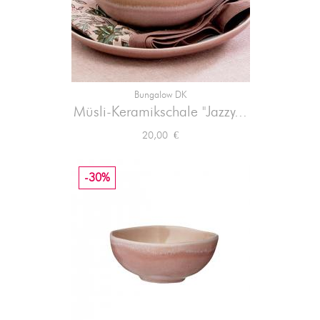
Bungalow DK
Müsli-Keramikschale "Jazzy...
Preis
20,00 €
-30%