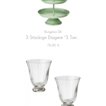
Bungalow DK
3-Stöckige Etagere "3 Tier...
Preis
75,00 €