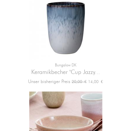
Bungalow DK
Keramikbecher "Cup Jazzy...
Verkaufspreis
Preis
Unser bisheriger Preis
14,00 €
20,00 €