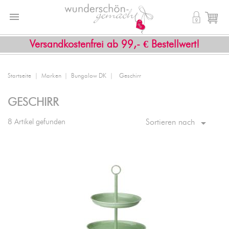


shopping_cart
Versandkostenfrei ab 99,- € Bestellwert!
Startseite
Marken
Bungalow DK
Geschirr
GESCHIRR

8 Artikel gefunden
Sortieren nach