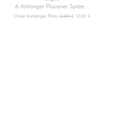

Vorschau
...
6 Anhänger Plauener Spitze...
Verkaufspreis
Preis
Unser bisheriger Preis
10,50 €
15,00 €
.