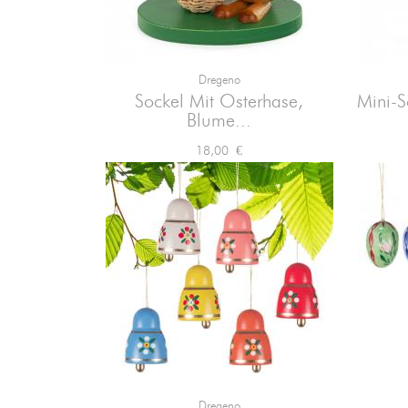
Dregeno

Vorschau
Sockel Mit Osterhase,
Mini-S
Blume...
Preis
18,00 €
Dregeno