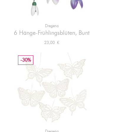
Dregeno

Vorschau
6 Hänge-Frühlingsblüten, Bunt
Preis
23,00 €
-30%
Dregeno