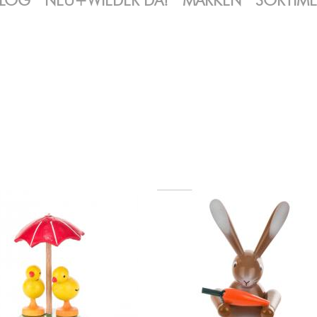
LOG
NEU+WIEDER DA!
MARKEN
SORTIM