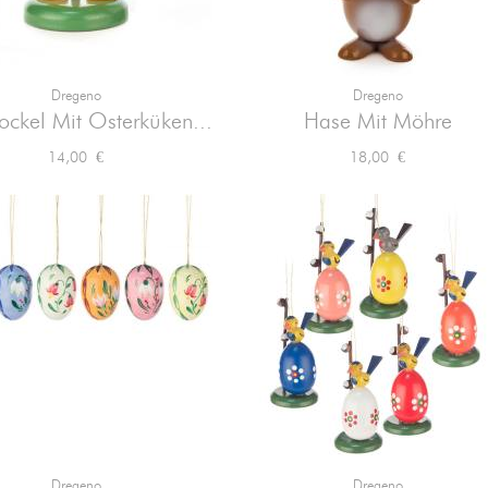
Dregeno
Dregeno


Vorschau
Vorschau
ockel Mit Osterküken...
Hase Mit Möhre
Preis
Preis
14,00 €
18,00 €
Dregeno
Dregeno