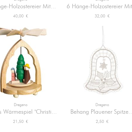


Vorschau
Vorschau
ge-Holzostereier Mit...
6 Hänge-Holzostereier Mit
Preis
Preis
40,00 €
32,00 €
Dregeno
Dregeno


Vorschau
Vorschau
s Wärmespiel "Christi...
Behang Plauener Spitze..
Preis
Preis
21,50 €
2,50 €