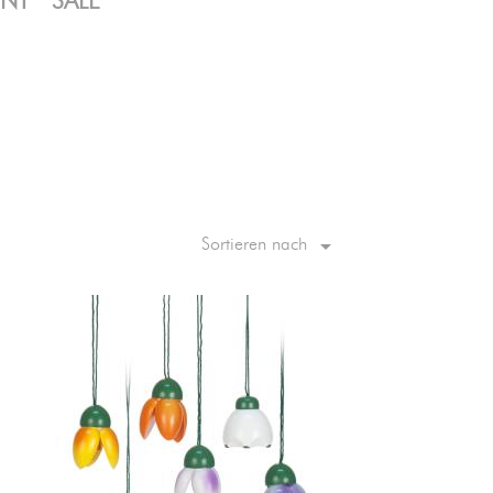
ENT
SALE

Sortieren nach