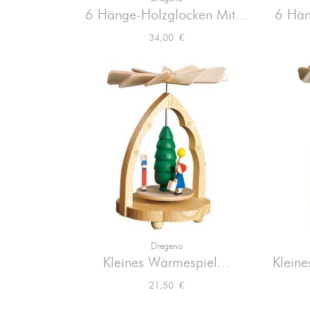

Vorschau
6 Hänge-Holzglocken Mit...
6 Hän
Preis
34,00 €
Dregeno

Vorschau
Kleines Wärmespiel...
Kleine
Preis
21,50 €