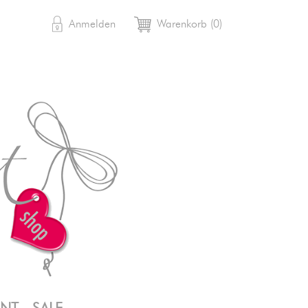

shopping_cart
Anmelden
Warenkorb
(0)