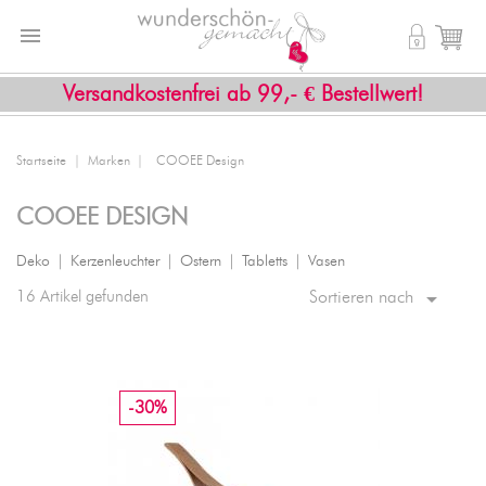


shopping_cart
Versandkostenfrei ab 99,- € Bestellwert!
Startseite
Marken
COOEE Design
COOEE DESIGN
Deko
|
Kerzenleuchter
|
Ostern
|
Tabletts
|
Vasen

16 Artikel gefunden
Sortieren nach
-30%