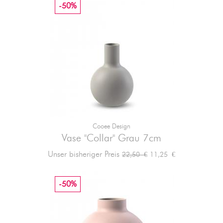
-50%
Cooee Design
Vase "Collar" Grau 7cm
Verkaufspreis
Preis
Unser bisheriger Preis
11,25 €
22,50 €
-50%