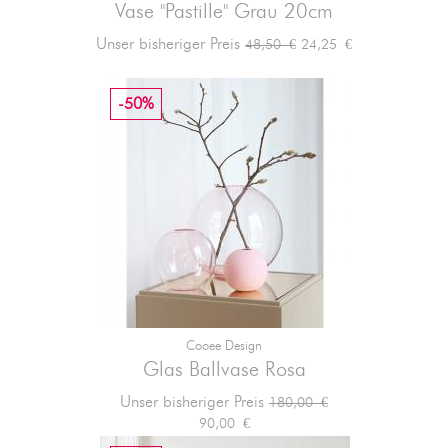
Vase "Pastille" Grau 20cm
Verkaufspreis
Preis
Unser bisheriger Preis
24,25 €
48,50 €
-50%
Cooee Design
Glas Ballvase Rosa
Verkaufspreis
Preis
Unser bisheriger Preis
180,00 €
90,00 €