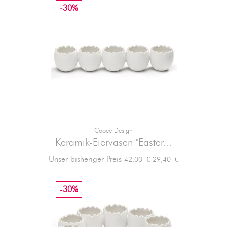
-30%
Cooee Design
Keramik-Eiervasen "Easter...
Verkaufspreis
Preis
Unser bisheriger Preis
29,40 €
42,00 €
-30%