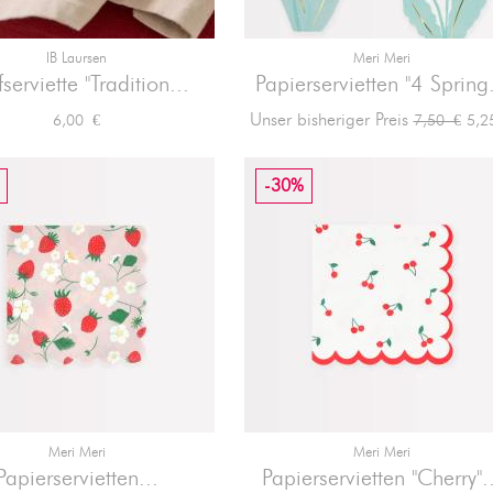
IB Laursen
Meri Meri


Vorschau
Vorschau
fserviette "Tradition...
Papierservietten "4 Spring.
Preis
Verkaufspr
Prei
Unser bisheriger Preis
6,00 €
5,2
7,50 €
-30%
Meri Meri
Meri Meri


Vorschau
Vorschau
Papierservietten...
Papierservietten "Cherry"..