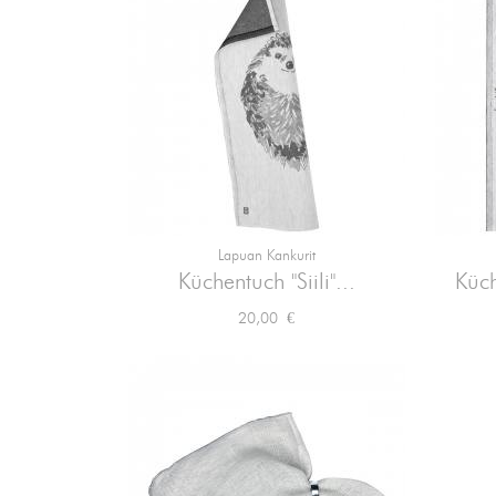
Lapuan Kankurit

Vorschau
Küchentuch "Siili"...
Küch
Preis
20,00 €