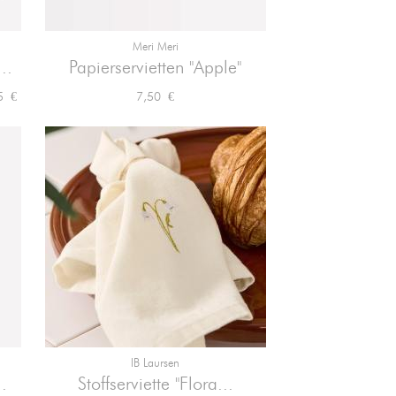
Meri Meri

Vorschau
..
Papierservietten "Apple"
eis
s
Preis
5 €
7,50 €
IB Laursen

Vorschau
.
Stoffserviette "Flora...