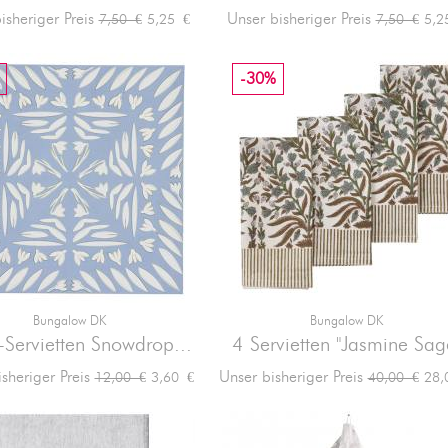
Verkaufspreis
Preis
Verkaufspr
Prei
isheriger Preis
Unser bisheriger Preis
5,25 €
5,2
7,50 €
7,50 €
-30%
Bungalow DK
Bungalow DK


Vorschau
Vorschau
-Servietten Snowdrop...
4 Servietten "Jasmine Sag
Verkaufspreis
Preis
Verkaufsprei
Prei
sheriger Preis
Unser bisheriger Preis
3,60 €
28,
12,00 €
40,00 €