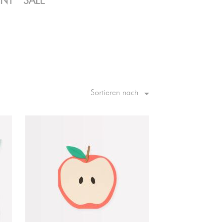
ENT
SALE

Sortieren nach