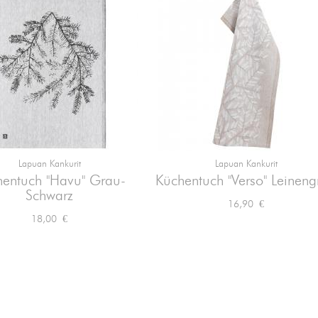
Lapuan Kankurit
Lapuan Kankurit


Vorschau
Vorschau
entuch "Havu" Grau-
Küchentuch "Verso" Leineng
Schwarz
Preis
16,90 €
Preis
18,00 €