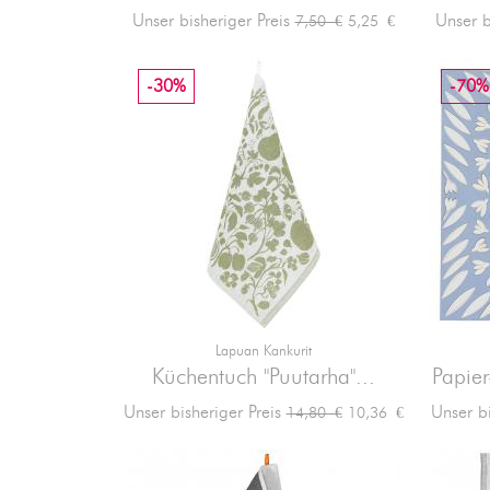
Verkaufspreis
Preis
Unser bisheriger Preis
Unser b
5,25 €
7,50 €
-30%
-70%
Lapuan Kankurit

Vorschau
Küchentuch "Puutarha"...
Papier
Verkaufspreis
Preis
Unser bisheriger Preis
Unser bi
10,36 €
14,80 €