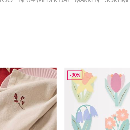
LOG
NEU+WIEDER DA!
MARKEN
SORTIM
-30%