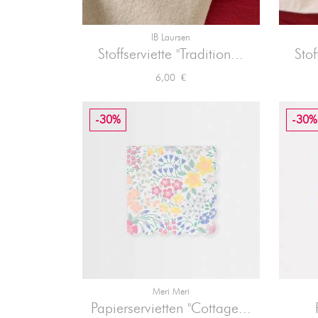
IB Laursen

Vorschau
Stoffserviette "Tradition...
Stof
Preis
6,00 €
-30%
-30%
Meri Meri

Vorschau
Papierservietten "Cottage...