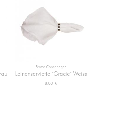
Broste Copenhagen

Vorschau
rau
Leinenserviette "Gracie" Weiss
Preis
8,00 €