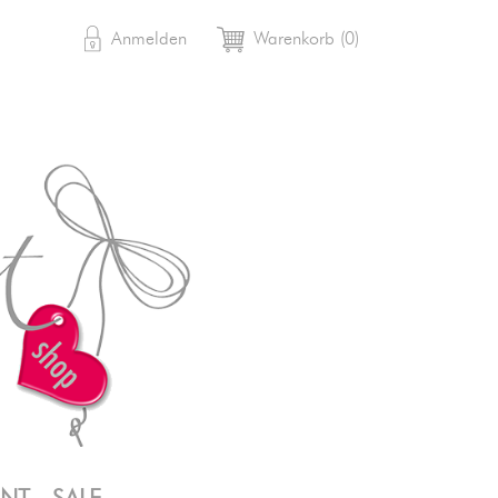

shopping_cart
Anmelden
Warenkorb
(0)