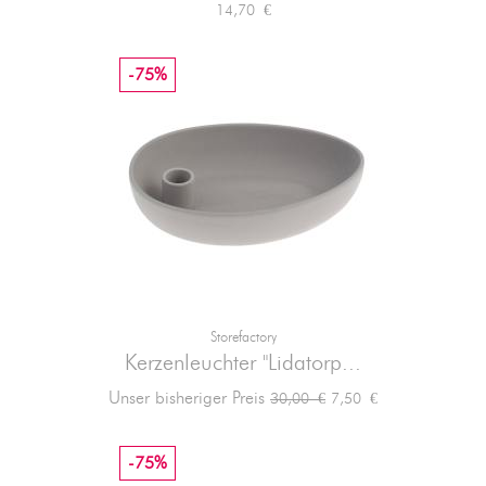
Preis
14,70 €
-75%
Storefactory
Kerzenleuchter "Lidatorp...
Verkaufspreis
Preis
Unser bisheriger Preis
7,50 €
30,00 €
-75%