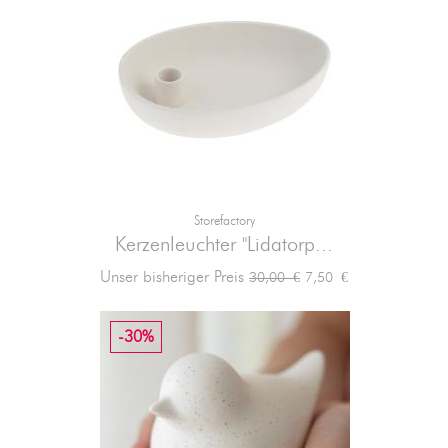
Storefactory
Kerzenleuchter "Lidatorp...
Verkaufspreis
Preis
Unser bisheriger Preis
7,50 €
30,00 €
-30%