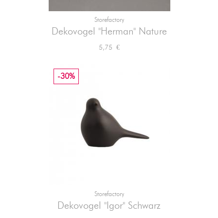
Storefactory
Dekovogel "Herman" Nature
Preis
5,75 €
-30%
Storefactory
Dekovogel "Igor" Schwarz