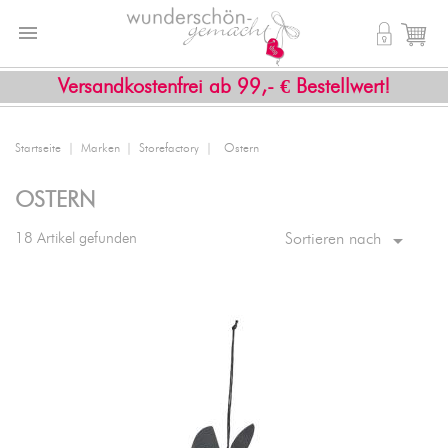


shopping_cart
Versandkostenfrei ab 99,- € Bestellwert!
Startseite
Marken
Storefactory
Ostern
OSTERN

18 Artikel gefunden
Sortieren nach