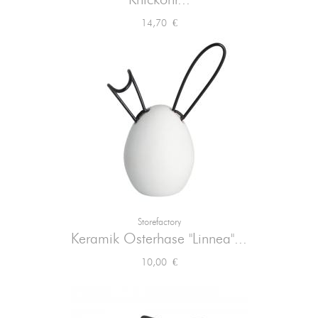
Knickohr...
Preis
14,70 €
Storefactory
Keramik Osterhase "Linnea"...
Preis
10,00 €