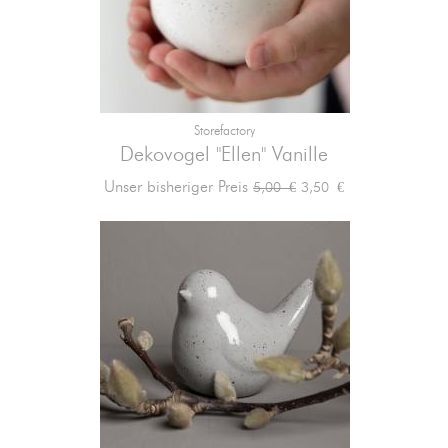
Storefactory
Dekovogel "Ellen" Vanille
Verkaufspreis
Preis
Unser bisheriger Preis
3,50 €
5,00 €