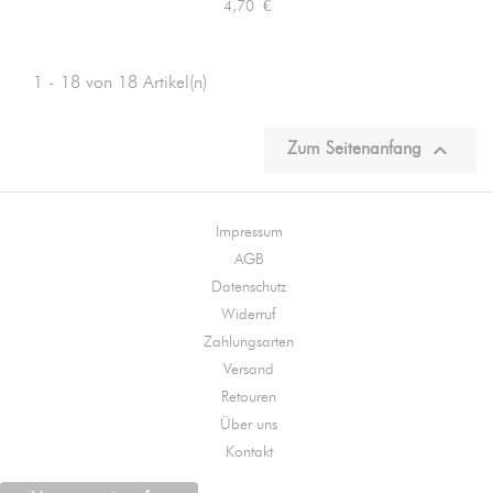
Preis
4,70 €
1 - 18 von 18 Artikel(n)

Zum Seitenanfang
Impressum
AGB
Datenschutz
Widerruf
Zahlungsarten
Versand
Retouren
Über uns
Kontakt