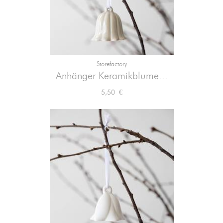
Storefactory
Anhänger Keramikblume...
Preis
5,50 €