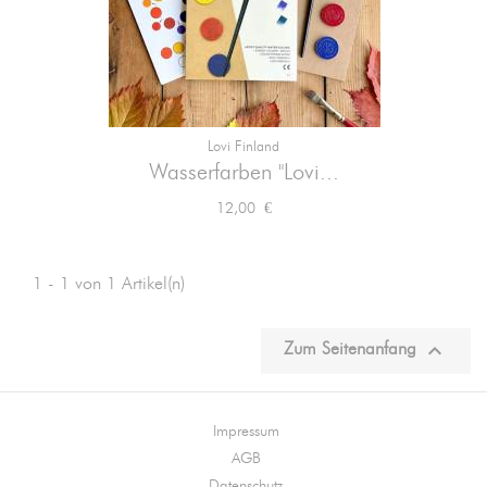
Lovi Finland
Wasserfarben "Lovi...
Preis
12,00 €
1 - 1 von 1 Artikel(n)

Zum Seitenanfang
Impressum
AGB
Datenschutz