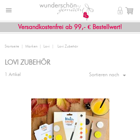


shopping_cart
Versandkostenfrei ab 99,- € Bestellwert!
Startseite
Marken
Lovi
Lovi Zubehör
LOVI ZUBEHÖR

1 Artikel
Sortieren nach