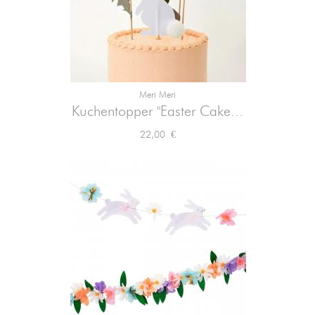
Meri Meri
Kuchentopper "Easter Cake...
Preis
22,00 €