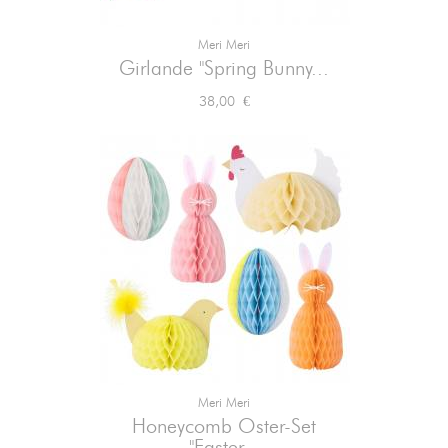
Meri Meri
Girlande "Spring Bunny...
Preis
38,00 €
Meri Meri
Honeycomb Oster-Set