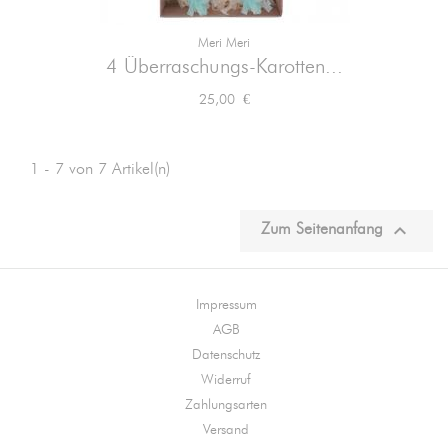
Meri Meri
4 Überraschungs-Karotten...
Preis
25,00 €
1 - 7 von 7 Artikel(n)

Zum Seitenanfang
Impressum
AGB
Datenschutz
Widerruf
Zahlungsarten
Versand