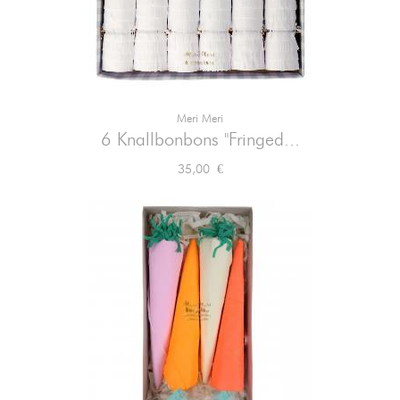
Meri Meri
6 Knallbonbons "Fringed...
Preis
35,00 €