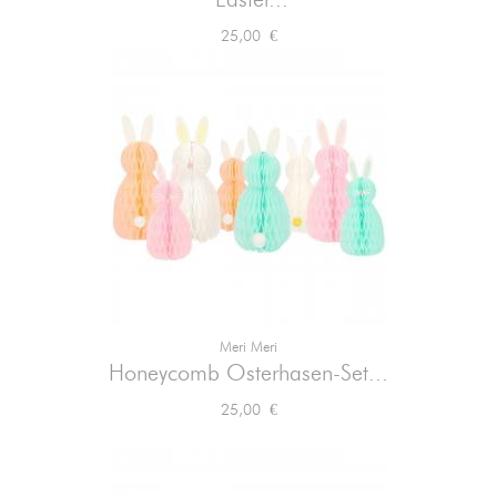
"Easter...
Preis
25,00 €
Meri Meri
Honeycomb Osterhasen-Set...
Preis
25,00 €