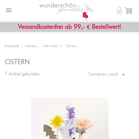


shopping_cart
Versandkostenfrei ab 99,- € Bestellwert!
Startseite
Marken
Meri Meri
Ostern
OSTERN

7 Artikel gefunden
Sortieren nach