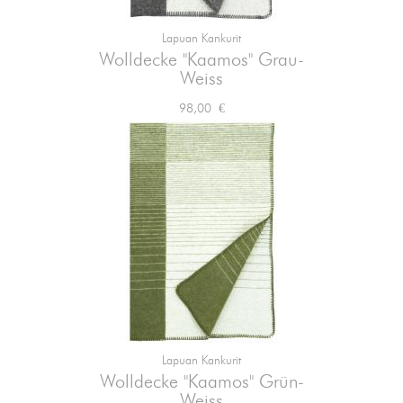
Lapuan Kankurit
Wolldecke "Kaamos" Grau-
Weiss
Preis
98,00 €
Lapuan Kankurit
Wolldecke "Kaamos" Grün-
Weiss