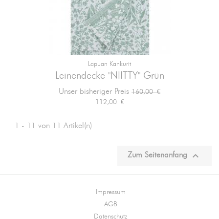
Lapuan Kankurit
Leinendecke "NIITTY" Grün
Verkaufspreis
Preis
Unser bisheriger Preis
160,00 €
112,00 €
1 - 11 von 11 Artikel(n)

Zum Seitenanfang
Impressum
AGB
Datenschutz