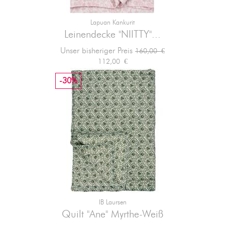
Lapuan Kankurit
Leinendecke "NIITTY"...
Verkaufspreis
Preis
Unser bisheriger Preis
160,00 €
112,00 €
-30%
IB Laursen
Quilt "Ane" Myrthe-Weiß