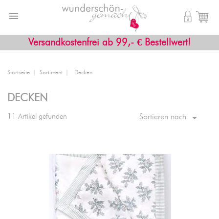


shopping_cart
Versandkostenfrei ab 99,- € Bestellwert!
Startseite
Sortiment
Decken
DECKEN

11 Artikel gefunden
Sortieren nach