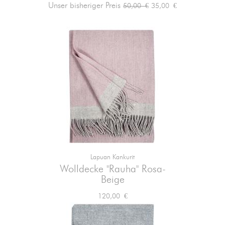
Verkaufspreis
Preis
Unser bisheriger Preis
35,00 €
50,00 €
Lapuan Kankurit
Wolldecke "Rauha" Rosa-
Beige
Preis
120,00 €