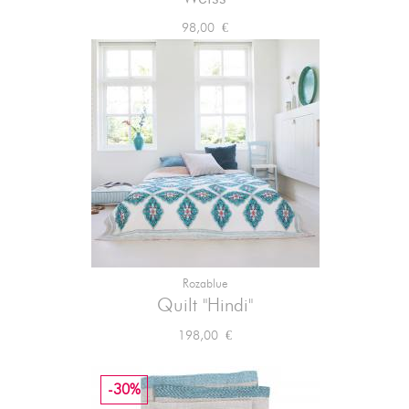
Preis
98,00 €
Rozablue
Quilt "Hindi"
Preis
198,00 €
-30%