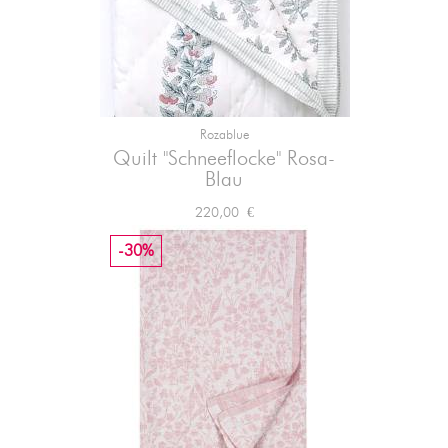
Rozablue
Quilt "Schneeflocke" Rosa-
Blau
Preis
220,00 €
-30%