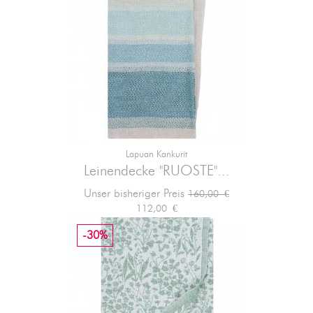
Lapuan Kankurit
Leinendecke "RUOSTE"...
Verkaufspreis
Preis
Unser bisheriger Preis
160,00 €
112,00 €
-30%