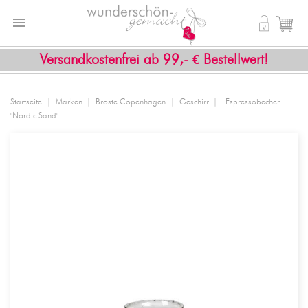


shopping_cart
Versandkostenfrei ab 99,- € Bestellwert!
Startseite
Marken
Broste Copenhagen
Geschirr
Espressobecher
"Nordic Sand"