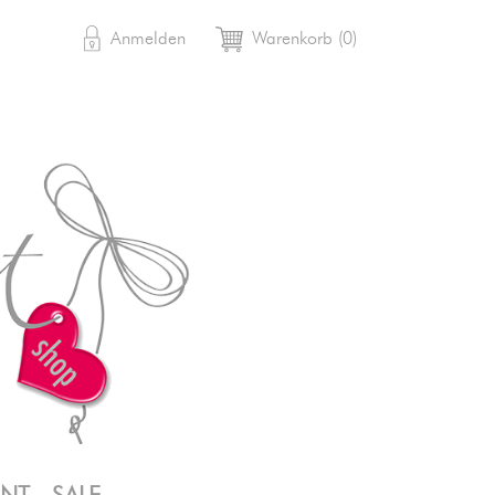

shopping_cart
Anmelden
Warenkorb
(0)