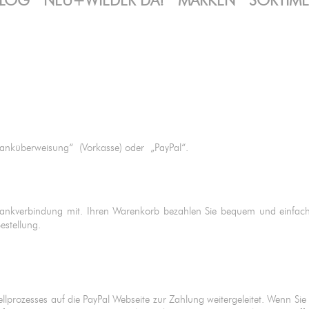
LOG
NEU+WIEDER DA!
MARKEN
SORTIM
 „Banküberweisung“ (Vorkasse) oder „PayPal“.
e Bankverbindung mit. Ihren Warenkorb bezahlen Sie bequem und einfa
Bestellung.
llprozesses auf die PayPal Webseite zur Zahlung weitergeleitet. Wenn Sie