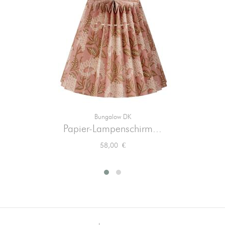
Bungalow DK
Papier-Lampenschirm...
Preis
58,00 €