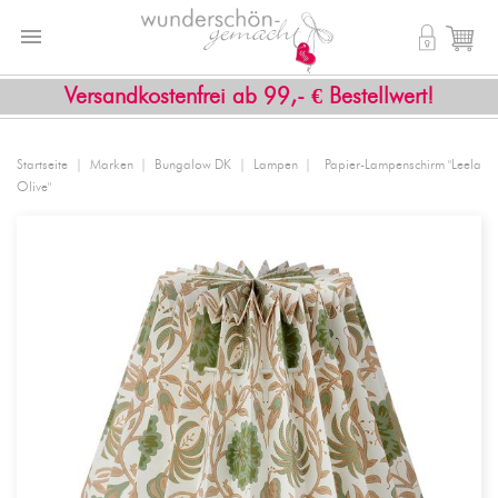


shopping_cart
Versandkostenfrei ab 99,- € Bestellwert!
Startseite
Marken
Bungalow DK
Lampen
Papier-Lampenschirm "Leela
Olive"