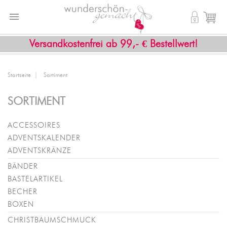


shopping_cart
Versandkostenfrei ab 99,- € Bestellwert!
Startseite
Sortiment
SORTIMENT
ACCESSOIRES
ADVENTSKALENDER
ADVENTSKRÄNZE
BÄNDER
BASTELARTIKEL
BECHER
BOXEN
CHRISTBAUMSCHMUCK