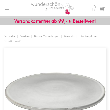


shopping_cart
Versandkostenfrei ab 99,- € Bestellwert!
Startseite
Marken
Broste Copenhagen
Geschirr
Kuchenplatte
"Nordic Sand"