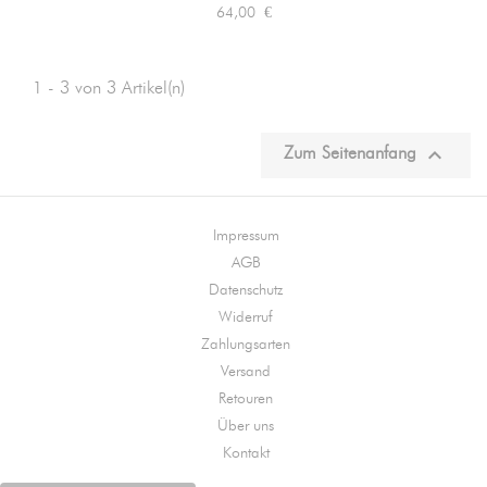
Preis
64,00 €
1 - 3 von 3 Artikel(n)

Zum Seitenanfang
Impressum
AGB
Datenschutz
Widerruf
Zahlungsarten
Versand
Retouren
Über uns
Kontakt