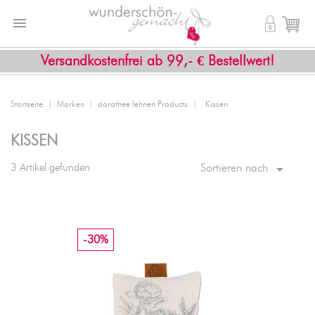


shopping_cart
Versandkostenfrei ab 99,- € Bestellwert!
Startseite
Marken
dorothee lehnen Products
Kissen
KISSEN

3 Artikel gefunden
Sortieren nach
-30%