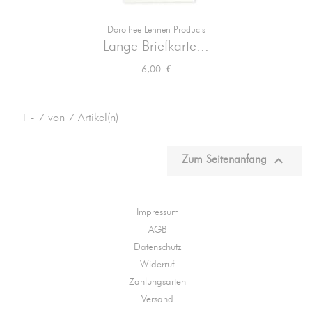
Dorothee Lehnen Products
Lange Briefkarte...
Preis
6,00 €
1 - 7 von 7 Artikel(n)

Zum Seitenanfang
Impressum
AGB
Datenschutz
Widerruf
Zahlungsarten
Versand