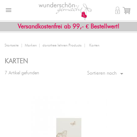


shopping_cart
Versandkostenfrei ab 99,- € Bestellwert!
Startseite
Marken
dorothee lehnen Products
Karten
KARTEN

7 Artikel gefunden
Sortieren nach