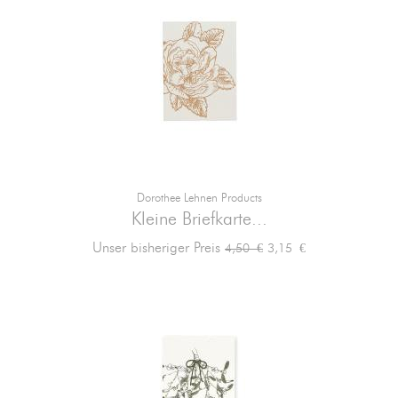
Dorothee Lehnen Products
Kleine Briefkarte...
Verkaufspreis
Preis
Unser bisheriger Preis
3,15 €
4,50 €