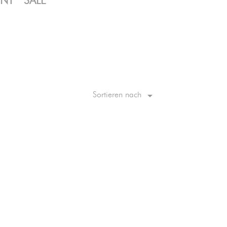
ENT
SALE

Sortieren nach