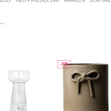
LOG
NEU+WIEDER DA!
MARKEN
SORTIM
sen
-70%