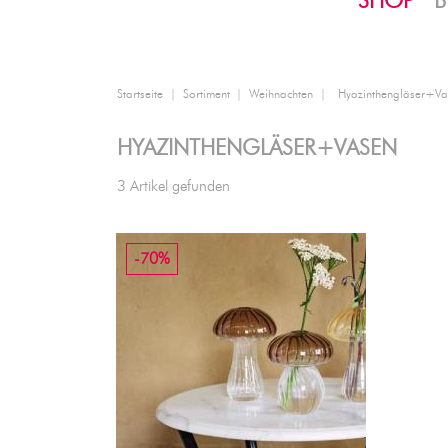
SHOP
B
Startseite
Sortiment
Weihnachten
Hyazinthengläser+Va
HYAZINTHENGLÄSER+VASEN
3 Artikel gefunden
-70%