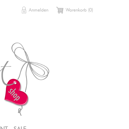

shopping_cart
Anmelden
Warenkorb
(0)