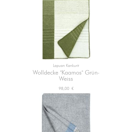
Lapuan Kankurit
Wolldecke "Kaamos" Grün-
Weiss
Preis
98,00 €