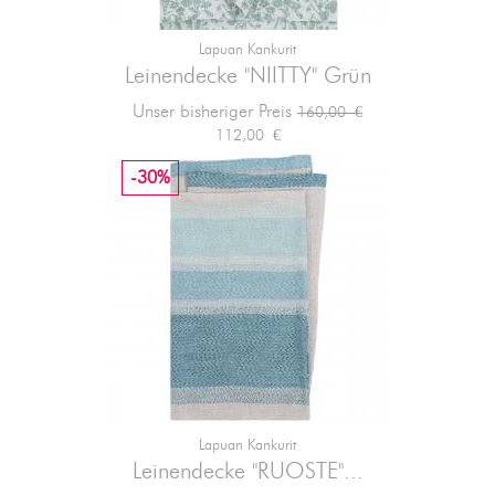
Lapuan Kankurit
Leinendecke "NIITTY" Grün
Verkaufspreis
Preis
Unser bisheriger Preis
160,00 €
112,00 €
-30%
Lapuan Kankurit
Leinendecke "RUOSTE"...