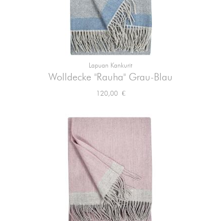
Lapuan Kankurit
Wolldecke "Rauha" Grau-Blau
Preis
120,00 €