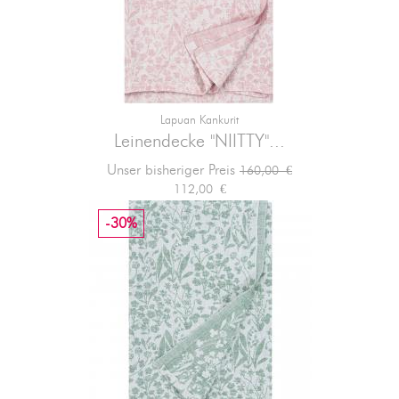
Lapuan Kankurit
Leinendecke "NIITTY"...
Verkaufspreis
Preis
Unser bisheriger Preis
160,00 €
112,00 €
-30%