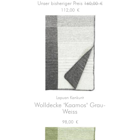
Verkaufspreis
Preis
Unser bisheriger Preis
160,00 €
112,00 €
Lapuan Kankurit
Wolldecke "Kaamos" Grau-
Weiss
Preis
98,00 €