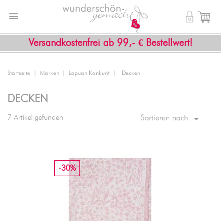


shopping_cart
Versandkostenfrei ab 99,- € Bestellwert!
Startseite
Marken
Lapuan Kankurit
Decken
DECKEN

7 Artikel gefunden
Sortieren nach
-30%