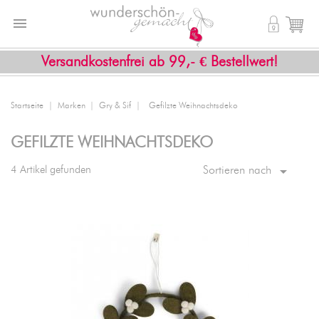


shopping_cart
Versandkostenfrei ab 99,- € Bestellwert!
Startseite
Marken
Gry & Sif
Gefilzte Weihnachtsdeko
GEFILZTE WEIHNACHTSDEKO

4 Artikel gefunden
Sortieren nach