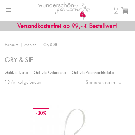


shopping_cart
Versandkostenfrei ab 99,- € Bestellwert!
Startseite
Marken
Gry & Sif
GRY & SIF
Gefilzte Deko
|
Gefilzte Osterdeko
|
Gefilzte Weihnachtsdeko

13 Artikel gefunden
Sortieren nach
-30%