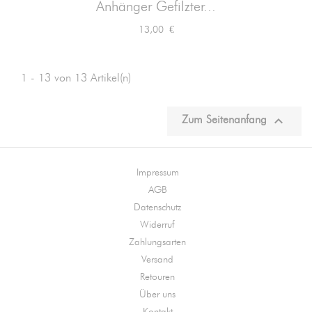
Anhänger Gefilzter...
Preis
13,00 €
1 - 13 von 13 Artikel(n)

Zum Seitenanfang
Impressum
AGB
Datenschutz
Widerruf
Zahlungsarten
Versand
Retouren
Über uns