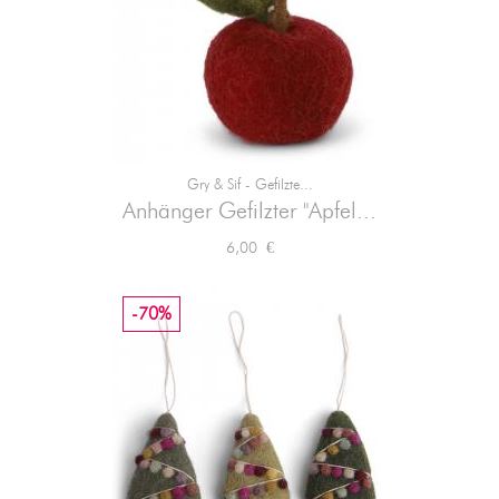
Gry & Sif - Gefilzte...
Anhänger Gefilzter "Apfel...
Preis
6,00 €
-70%