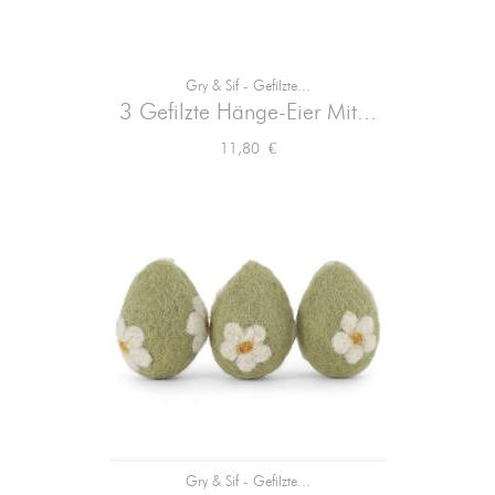
Gry & Sif - Gefilzte...
3 Gefilzte Hänge-Eier Mit...
Preis
11,80 €
Gry & Sif - Gefilzte...