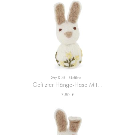
Gry & Sif - Gefilzte...
Gefilzter Hänge-Hase Mit...
Preis
7,80 €