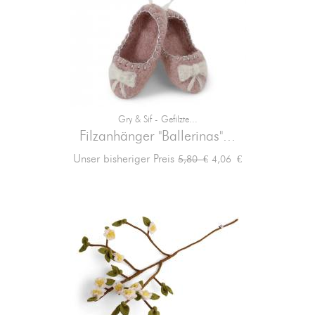
Gry & Sif - Gefilzte...
Filzanhänger "Ballerinas"...
Verkaufspreis
Preis
Unser bisheriger Preis
4,06 €
5,80 €