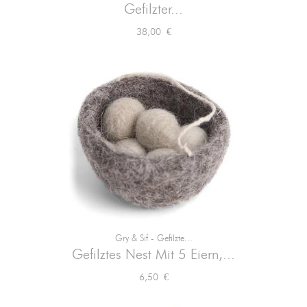
Gefilzter...
Preis
38,00 €
Gry & Sif - Gefilzte...
Gefilztes Nest Mit 5 Eiern,...
Preis
6,50 €