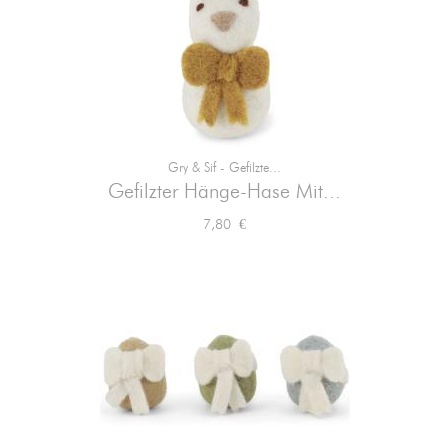
Gry & Sif - Gefilzte...
Gefilzter Hänge-Hase Mit...
Preis
7,80 €