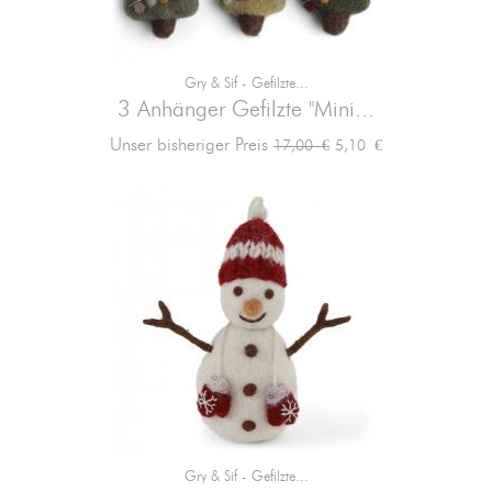
Gry & Sif - Gefilzte...
3 Anhänger Gefilzte "Mini...
Verkaufspreis
Preis
Unser bisheriger Preis
5,10 €
17,00 €
Gry & Sif - Gefilzte...