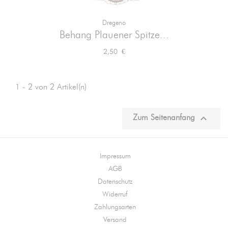
Dregeno
Behang Plauener Spitze...
Preis
2,50 €
1 - 2 von 2 Artikel(n)

Zum Seitenanfang
Impressum
AGB
Datenschutz
Widerruf
Zahlungsarten
Versand