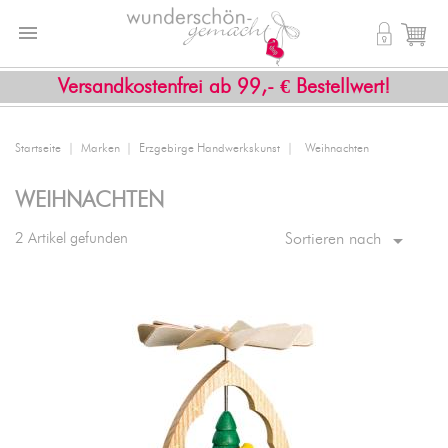


shopping_cart
Versandkostenfrei ab 99,- € Bestellwert!
Startseite
Marken
Erzgebirge Handwerkskunst
Weihnachten
WEIHNACHTEN

2 Artikel gefunden
Sortieren nach