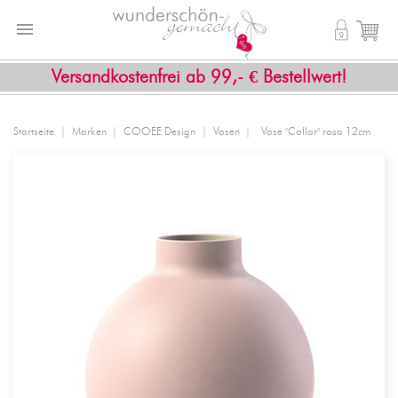


shopping_cart
Versandkostenfrei ab 99,- € Bestellwert!
Startseite
Marken
COOEE Design
Vasen
Vase "Collar" rosa 12cm