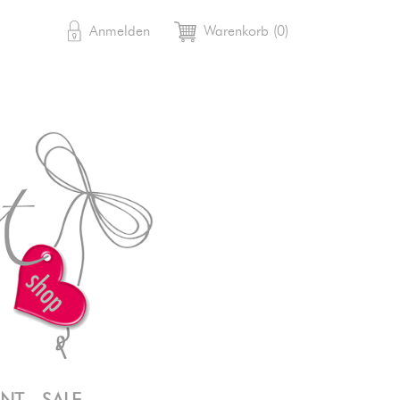

shopping_cart
Anmelden
Warenkorb
(0)