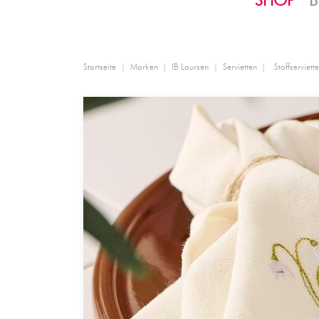
SHOP
B
Startseite
Marken
IB Laursen
Servietten
Stoffserviet