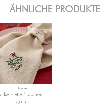
ÄHNLICHE PRODUKTE
IB Laursen

Vorschau
offserviette "Tradition...
Preis
6,00 €