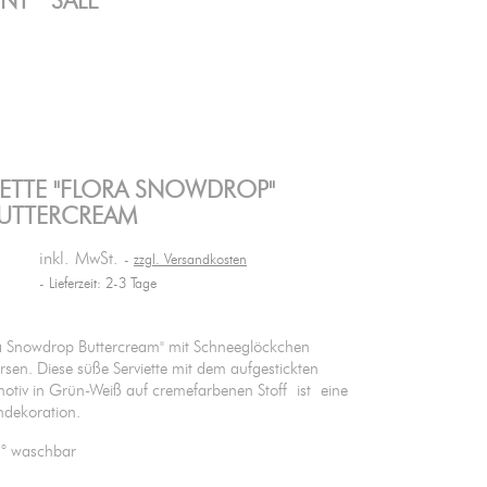
ENT
SALE
IETTE "FLORA SNOWDROP"
 BUTTERCREAM
inkl. MwSt.
zzgl. Versandkosten
Lieferzeit: 2-3 Tage
ora Snowdrop Buttercream" mit Schneeglöckchen
ursen. Diese süße Serviette mit dem aufgestickten
tiv in Grün-Weiß auf cremefarbenen Stoff ist eine
chdekoration.
0° waschbar