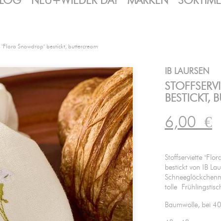
LOG
NEU+WIEDER DA!
MARKEN
SORTIM
te "Flora Snowdrop" bestickt, buttercream
IB LAURSEN
STOFFSERV
BESTICKT,
6,00
€
Stoffserviette "Fl
bestickt von IB La
Schneeglöckchenmo
tolle Frühlingstis
Baumwolle, bei 4