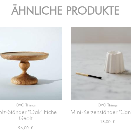
ÄHNLICHE PRODUKTE
OVO Things
OVO Things


Vorschau
Vorschau
lz-Ständer "Oak" Eiche
Mini-Kerzenständer "Cane
Geölt
Preis
18,00 €
Preis
96,00 €