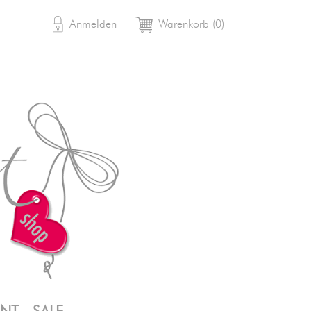

shopping_cart
Anmelden
Warenkorb
(0)