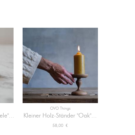
OVO Things

Vorschau
le"...
Kleiner Holz-Ständer "Oak"...
Big-Kerzen
Preis
58,00 €