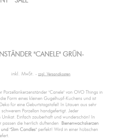
ENT
SALE
ENSTÄNDER "CANELE" GRÜN-
inkl. MwSt.
zzgl. Versandkosten
er Porzellankerzenständer "Canele" von OVO Things in
die Form eines kleinen Gugelhupf-Kuchens und ist
 Deko für eine Geburtstagstafel! In Litauen aus sehr
schwerem Porzellan handgefertigt. Jeder
in Unikat. Einfach zauberhaft und wunderschön! In
r passen die herrlich duftenden
Bienenwachskerzen
 und "Slim Candles"
perfekt! Wird in einer hübschen
fert.