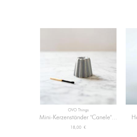
OVO Things

Vorschau
Mini-Kerzenständer "Canele"...
Ho
Preis
18,00 €