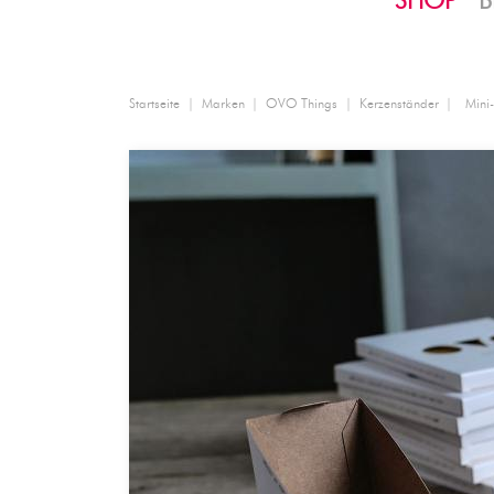
SHOP
B
Startseite
Marken
OVO Things
Kerzenständer
Mini