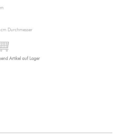
cm
,5cm Durchmesser

IN DEN WARENKORB
end Artikel auf Lager