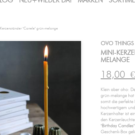
LOG
NEU+WIEDER DA!
MARKEN
SORTIM
-Kerzenständer "Canele" grün-melange
OVO THINGS
MINI-KERZ
MELANGE
18,00
€
Klein aber oho: D
grün-melange hat 
somit die perfekte
hochwertigem und 
Kerzenhalter ist e
den Kerzenleuchte
"Birthday Candles"
Geschenk-Box gelie