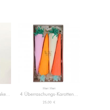
Meri Meri

Vorschau
ke...
4 Überraschungs-Karotten...
3 Überr
Preis
25,00 €