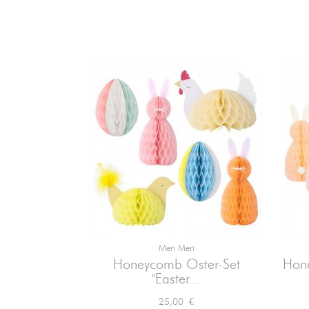
Meri Meri

Vorschau
Honeycomb Oster-Set
Hone
"Easter...
Preis
25,00 €