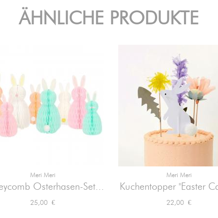
ÄHNLICHE PRODUKTE
Meri Meri
Meri Meri


Vorschau
Vorschau
ycomb Osterhasen-Set...
Kuchentopper "Easter Ca
Preis
Preis
25,00 €
22,00 €