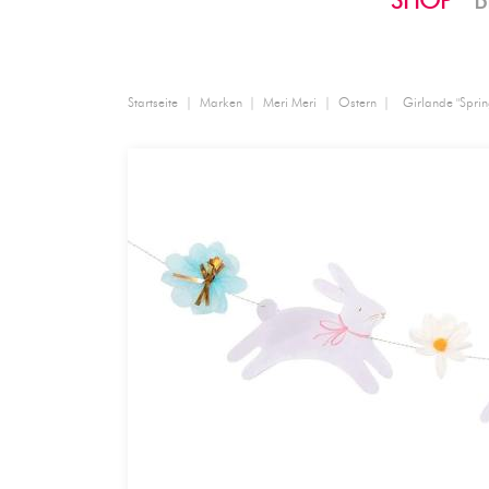
SHOP
B
Startseite
Marken
Meri Meri
Ostern
Girlande "Spri