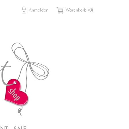

shopping_cart
Anmelden
Warenkorb
(0)