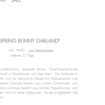
ENT
SALE
"SPRING BUNNY GARLAND"
inkl. MwSt.
zzgl. Versandkosten
Lieferzeit: 2-3 Tage
underschöne, verspielte Blüten- Osterhasengirlande
land" in Pastelltönen von Meri Meri. Die Girlande ist
tet und hat dekorative Details mit Goldakzenten und
 obere Girlande besteht aus süssen Osterhasen und
ntere Girlande besteht aus bunten Papierblumen und
ren sind auf einer hellgrünen Kordel aufgefädelt. Die
ko!