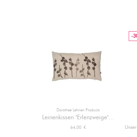
-3
Dorothee Lehnen Products

Vorschau
Leinenkissen "Erlenzweige"...
Preis
Unser
64,00 €