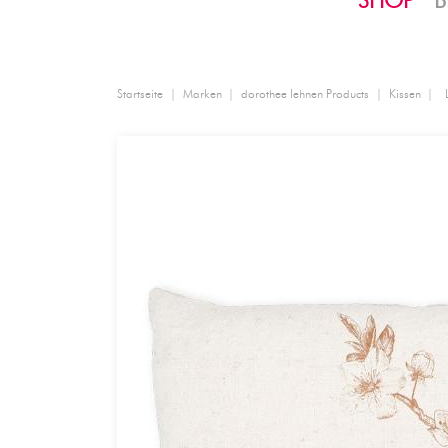
SHOP
B
Startseite
Marken
dorothee lehnen Products
Kissen