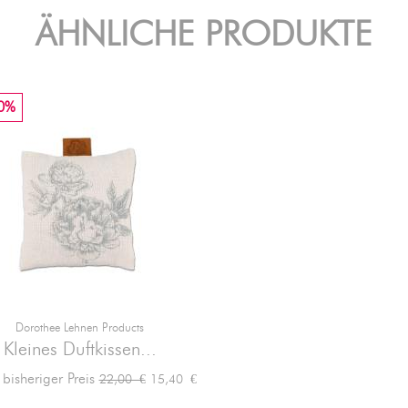
ÄHNLICHE PRODUKTE
0%
Dorothee Lehnen Products

Vorschau
Kleines Duftkissen...
Verkaufspreis
Preis
 bisheriger Preis
15,40 €
22,00 €