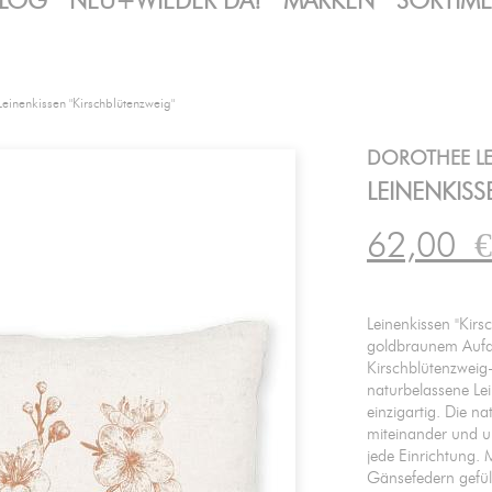
LOG
NEU+WIEDER DA!
MARKEN
SORTIM
Leinenkissen "Kirschblütenzweig"
DOROTHEE L
LEINENKIS
62,00
€
Leinenkissen "Kir
goldbraunem Aufdr
Kirschblütenzweig-
naturbelassene Le
einzigartig. Die n
miteinander und u
jede Einrichtung. 
Gänsefedern gefüll