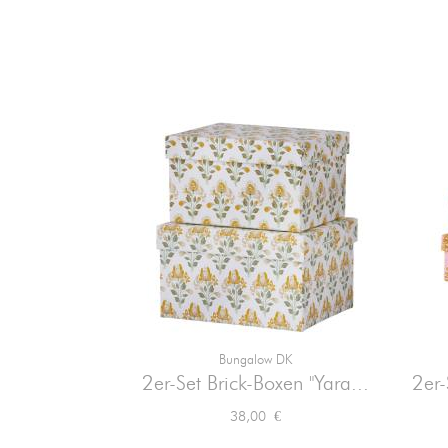
Bungalow DK

Vorschau
2er-Set Brick-Boxen "Yara...
2er
Preis
38,00 €