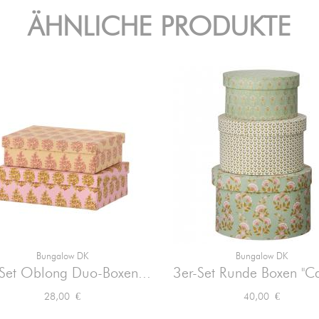
ÄHNLICHE PRODUKTE
Bungalow DK
Bungalow DK


Vorschau
Vorschau
-Set Oblong Duo-Boxen...
3er-Set Runde Boxen "Ca
Preis
Preis
28,00 €
40,00 €