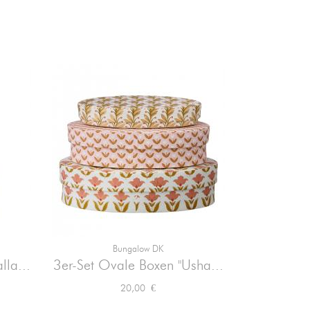
Bungalow DK

Vorschau
lla...
3er-Set Ovale Boxen "Usha...
2er Set Ob
Preis
20,00 €