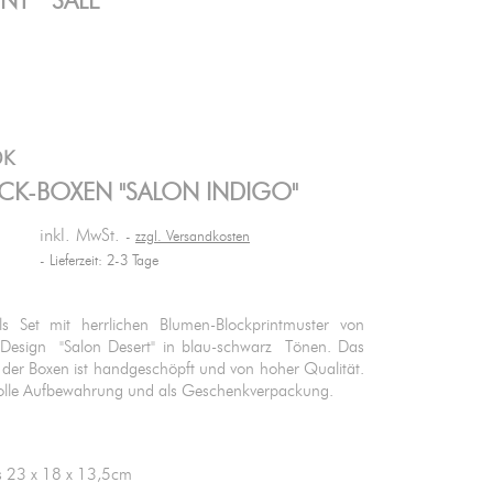
ENT
SALE
DK
ICK-BOXEN "SALON INDIGO"
inkl. MwSt.
zzgl. Versandkosten
Lieferzeit: 2-3 Tage
s Set mit herrlichen Blumen-Blockprintmuster von
esign "Salon Desert" in blau-schwarz Tönen. Das
 der Boxen ist handgeschöpft und von hoher Qualität.
ilvolle Aufbewahrung und als Geschenkverpackung.
ts 23 x 18 x 13,5cm