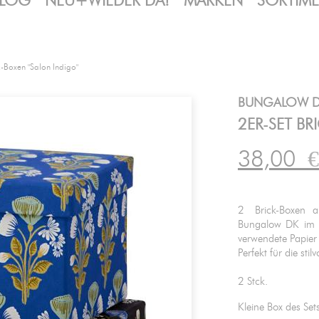
LOG
NEU+WIEDER DA!
MARKEN
SORTIM
k-Boxen "Salon Indigo"
BUNGALOW 
2ER-SET BR
38,00
€
2 Brick-Boxen al
Bungalow DK im D
verwendete Papier
Perfekt für die st
2 Stck.
Kleine Box des Se