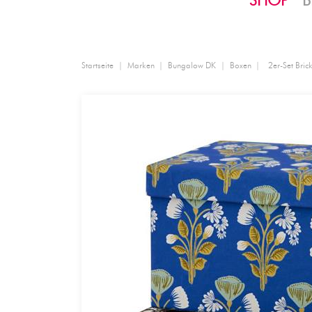
SHOP
B
Startseite
Marken
Bungalow DK
Boxen
2er-Set Bric