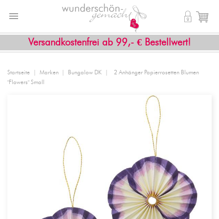


shopping_cart
Versandkostenfrei ab 99,- € Bestellwert!
Startseite
Marken
Bungalow DK
2 Anhänger Papierrosetten Blumen
"Flowers" Small