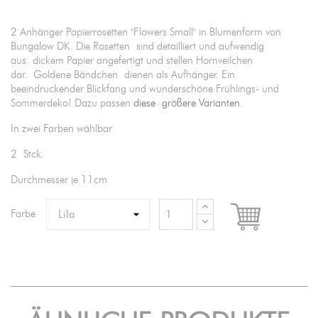
2 Anhänger Papierrosetten "Flowers Small" in Blumenform von
Bungalow DK. Die Rosetten sind detailliert und aufwendig
aus dickem Papier angefertigt und stellen Hornveilchen
dar. Goldene Bändchen dienen als Aufhänger. Ein
beeindruckender Blickfang und wunderschöne Frühlings- und
Sommerdeko! Dazu passen
diese größere Varianten
.
In zwei Farben wählbar
2 Stck.
Durchmesser je 11cm
Farbe

IN DEN