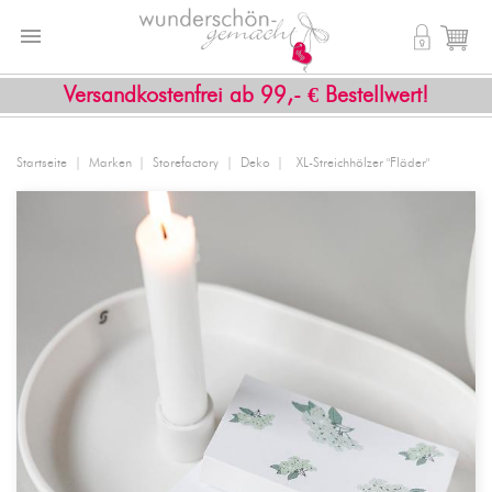


shopping_cart
Versandkostenfrei ab 99,- € Bestellwert!
Startseite
Marken
Storefactory
Deko
XL-Streichhölzer "Fläder"